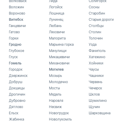
Волковыск
Лида
Солигорск
Воложин
Логойск
Сосны
Вороново
Лошница
Старобин
Витебск
Лунинец
Старые дороги
Ганцевичи
Любань
Столбцы
Гатово
Ляховичи
Столин
Горки
Малорита
Толочин
Гродно
Марьина горка
Узда
Глубокое
Мачулищи
Фаниполь
Глуск
Микашевичи
Хатежино
Гомель
Михановичи
Хойники
Городок
Могилев
Чаусы
Дзержинск
Мозырь
Чашники
Добруш
Молодечно
Червень
Докшицы
Мосты
Чечерск
Дрогичин
Мядель
Шклов
Дубровно
Наровля
Шумилино
Дятлово
Несвиж
Щучин
Ельск
Новогрудок
Шарковщина
Жабинка
Новолукомль