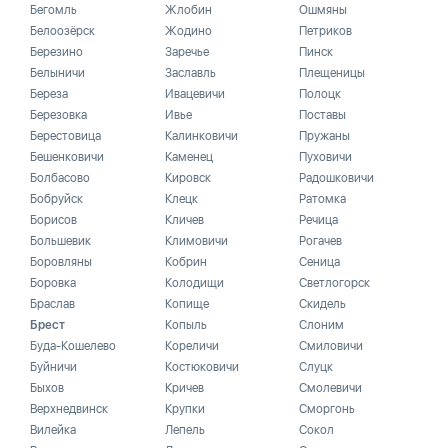
Бегомль
Жлобин
Ошмяны
Белоозёрск
Жодино
Петриков
Березино
Заречье
Пинск
Белыничи
Заславль
Плещеницы
Береза
Ивацевичи
Полоцк
Березовка
Ивье
Поставы
Берестовица
Калинковичи
Пружаны
Бешенковичи
Каменец
Пуховичи
Болбасово
Кировск
Радошковичи
Бобруйск
Клецк
Ратомка
Борисов
Кличев
Речица
Большевик
Климовичи
Рогачев
Боровляны
Кобрин
Сеница
Боровка
Колодищи
Светлогорск
Браслав
Копище
Скидель
Брест
Копыль
Слоним
Буда-Кошелево
Кореличи
Смиловичи
Буйничи
Костюковичи
Слуцк
Быхов
Кричев
Смолевичи
Верхнедвинск
Крупки
Сморгонь
Вилейка
Лепель
Сокол