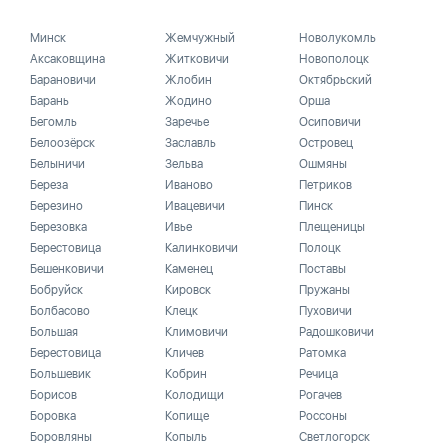
Минск
Жемчужный
Новолукомль
Аксаковщина
Житковичи
Новополоцк
Барановичи
Жлобин
Октябрьский
Барань
Жодино
Орша
Бегомль
Заречье
Осиповичи
Белоозёрск
Заславль
Островец
Белыничи
Зельва
Ошмяны
Береза
Иваново
Петриков
Березино
Ивацевичи
Пинск
Березовка
Ивье
Плещеницы
Берестовица
Калинковичи
Полоцк
Бешенковичи
Каменец
Поставы
Бобруйск
Кировск
Пружаны
Болбасово
Клецк
Пуховичи
Большая
Климовичи
Радошковичи
Берестовица
Кличев
Ратомка
Большевик
Кобрин
Речица
Борисов
Колодищи
Рогачев
Боровка
Копище
Россоны
Боровляны
Копыль
Светлогорск