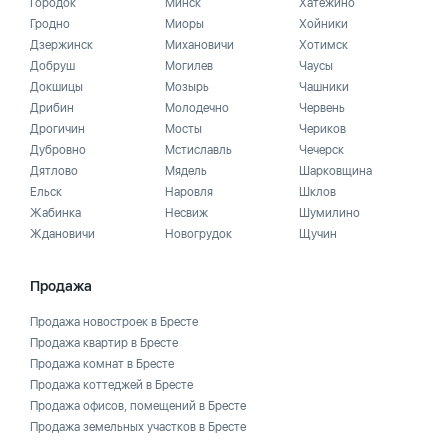
Городок
Минск
Хатежино
Гродно
Миоры
Хойники
Дзержинск
Михановичи
Хотимск
Добруш
Могилев
Чаусы
Докшицы
Мозырь
Чашники
Дрибин
Молодечно
Червень
Дрогичин
Мосты
Чериков
Дубровно
Мстиславль
Чечерск
Дятлово
Мядель
Шарковщина
Ельск
Наровля
Шклов
Жабинка
Несвиж
Шумилино
Ждановичи
Новогрудок
Щучин
Продажа
Продажа новостроек в Бресте
Продажа квартир в Бресте
Продажа комнат в Бресте
Продажа коттеджей в Бресте
Продажа офисов, помещений в Бресте
Продажа земельных участков в Бресте