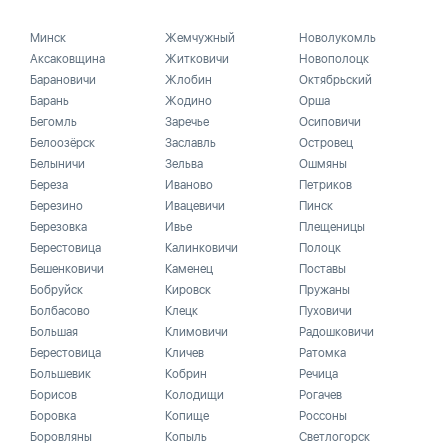
Минск
Жемчужный
Новолукомль
Аксаковщина
Житковичи
Новополоцк
Барановичи
Жлобин
Октябрьский
Барань
Жодино
Орша
Бегомль
Заречье
Осиповичи
Белоозёрск
Заславль
Островец
Белыничи
Зельва
Ошмяны
Береза
Иваново
Петриков
Березино
Ивацевичи
Пинск
Березовка
Ивье
Плещеницы
Берестовица
Калинковичи
Полоцк
Бешенковичи
Каменец
Поставы
Бобруйск
Кировск
Пружаны
Болбасово
Клецк
Пуховичи
Большая
Климовичи
Радошковичи
Берестовица
Кличев
Ратомка
Большевик
Кобрин
Речица
Борисов
Колодищи
Рогачев
Боровка
Копище
Россоны
Боровляны
Копыль
Светлогорск