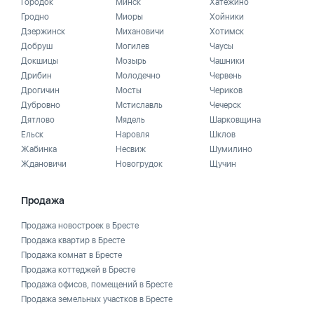
Городок
Минск
Хатежино
Гродно
Миоры
Хойники
Дзержинск
Михановичи
Хотимск
Добруш
Могилев
Чаусы
Докшицы
Мозырь
Чашники
Дрибин
Молодечно
Червень
Дрогичин
Мосты
Чериков
Дубровно
Мстиславль
Чечерск
Дятлово
Мядель
Шарковщина
Ельск
Наровля
Шклов
Жабинка
Несвиж
Шумилино
Ждановичи
Новогрудок
Щучин
Продажа
Продажа новостроек в Бресте
Продажа квартир в Бресте
Продажа комнат в Бресте
Продажа коттеджей в Бресте
Продажа офисов, помещений в Бресте
Продажа земельных участков в Бресте