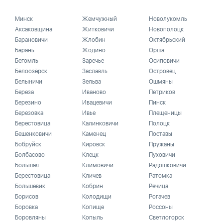
Минск
Жемчужный
Новолукомль
Аксаковщина
Житковичи
Новополоцк
Барановичи
Жлобин
Октябрьский
Барань
Жодино
Орша
Бегомль
Заречье
Осиповичи
Белоозёрск
Заславль
Островец
Белыничи
Зельва
Ошмяны
Береза
Иваново
Петриков
Березино
Ивацевичи
Пинск
Березовка
Ивье
Плещеницы
Берестовица
Калинковичи
Полоцк
Бешенковичи
Каменец
Поставы
Бобруйск
Кировск
Пружаны
Болбасово
Клецк
Пуховичи
Большая
Климовичи
Радошковичи
Берестовица
Кличев
Ратомка
Большевик
Кобрин
Речица
Борисов
Колодищи
Рогачев
Боровка
Копище
Россоны
Боровляны
Копыль
Светлогорск