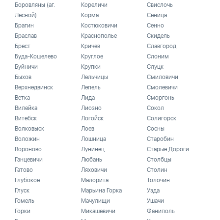
Боровляны (аг.
Кореличи
Свислочь
Лесной)
Корма
Сеница
Брагин
Костюковичи
Сенно
Браслав
Краснополье
Скидель
Брест
Кричев
Славгород
Буда-Кошелево
Круглое
Слоним
Буйничи
Крупки
Слуцк
Быхов
Лельчицы
Смиловичи
Верхнедвинск
Лепель
Смолевичи
Ветка
Лида
Сморгонь
Вилейка
Лиозно
Сокол
Витебск
Логойск
Солигорск
Волковыск
Лоев
Сосны
Воложин
Лошница
Старобин
Вороново
Лунинец
Старые Дороги
Ганцевичи
Любань
Столбцы
Гатово
Ляховичи
Столин
Глубокое
Малорита
Толочин
Глуск
Марьина Горка
Узда
Гомель
Мачулищи
Ушачи
Горки
Микашевичи
Фаниполь