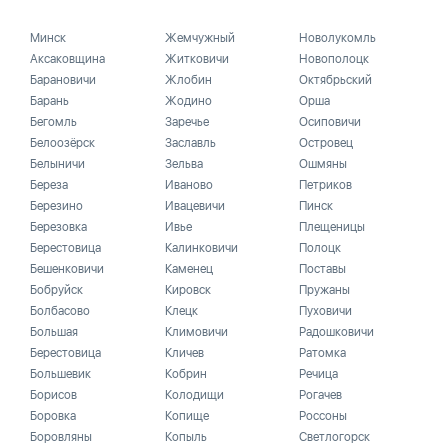
Минск
Жемчужный
Новолукомль
Аксаковщина
Житковичи
Новополоцк
Барановичи
Жлобин
Октябрьский
Барань
Жодино
Орша
Бегомль
Заречье
Осиповичи
Белоозёрск
Заславль
Островец
Белыничи
Зельва
Ошмяны
Береза
Иваново
Петриков
Березино
Ивацевичи
Пинск
Березовка
Ивье
Плещеницы
Берестовица
Калинковичи
Полоцк
Бешенковичи
Каменец
Поставы
Бобруйск
Кировск
Пружаны
Болбасово
Клецк
Пуховичи
Большая
Климовичи
Радошковичи
Берестовица
Кличев
Ратомка
Большевик
Кобрин
Речица
Борисов
Колодищи
Рогачев
Боровка
Копище
Россоны
Боровляны
Копыль
Светлогорск