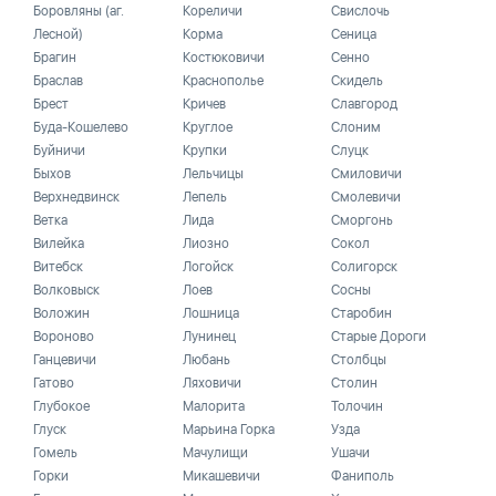
Боровляны (аг.
Кореличи
Свислочь
Лесной)
Корма
Сеница
Брагин
Костюковичи
Сенно
Браслав
Краснополье
Скидель
Брест
Кричев
Славгород
Буда-Кошелево
Круглое
Слоним
Буйничи
Крупки
Слуцк
Быхов
Лельчицы
Смиловичи
Верхнедвинск
Лепель
Смолевичи
Ветка
Лида
Сморгонь
Вилейка
Лиозно
Сокол
Витебск
Логойск
Солигорск
Волковыск
Лоев
Сосны
Воложин
Лошница
Старобин
Вороново
Лунинец
Старые Дороги
Ганцевичи
Любань
Столбцы
Гатово
Ляховичи
Столин
Глубокое
Малорита
Толочин
Глуск
Марьина Горка
Узда
Гомель
Мачулищи
Ушачи
Горки
Микашевичи
Фаниполь