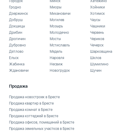
Городок
Минск
Хатежино
Гродно
Миоры
Хойники
Дзержинск
Михановичи
Хотимск
Добруш
Могилев
Чаусы
Докшицы
Мозырь
Чашники
Дрибин
Молодечно
Червень
Дрогичин
Мосты
Чериков
Дубровно
Мстиславль
Чечерск
Дятлово
Мядель
Шарковщина
Ельск
Наровля
Шклов
Жабинка
Несвиж
Шумилино
Ждановичи
Новогрудок
Щучин
Продажа
Продажа новостроек в Бресте
Продажа квартир в Бресте
Продажа комнат в Бресте
Продажа коттеджей в Бресте
Продажа офисов, помещений в Бресте
Продажа земельных участков в Бресте