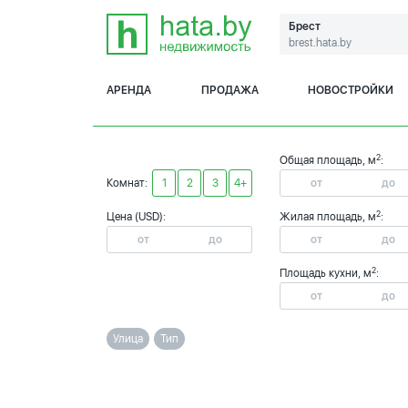
Брест
brest.hata.by
АРЕНДА
ПРОДАЖА
НОВОСТРОЙКИ
2
Общая площадь, м
:
Комнат:
1
2
3
4+
2
Цена (USD):
Жилая площадь, м
:
2
Площадь кухни, м
:
Улица
Тип