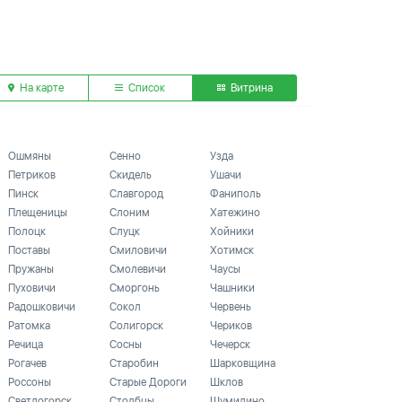
На карте
Список
Витрина
Ошмяны
Сенно
Узда
Петриков
Скидель
Ушачи
Пинск
Славгород
Фаниполь
Плещеницы
Слоним
Хатежино
Полоцк
Слуцк
Хойники
Поставы
Смиловичи
Хотимск
Пружаны
Смолевичи
Чаусы
Пуховичи
Сморгонь
Чашники
Радошковичи
Сокол
Червень
Ратомка
Солигорск
Чериков
Речица
Сосны
Чечерск
Рогачев
Старобин
Шарковщина
Россоны
Старые Дороги
Шклов
Светлогорск
Столбцы
Шумилино