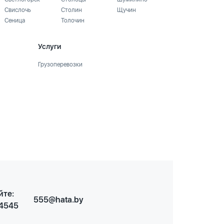
Свислочь
Столин
Щучин
Сеница
Толочин
Услуги
Грузоперевозки
йте:
555@hata.by
 4545