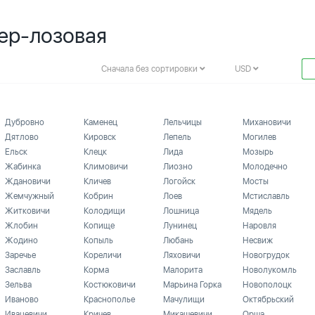
Гер-лозовая
Сначала без сортировки
USD
Дубровно
Каменец
Лельчицы
Михановичи
Дятлово
Кировск
Лепель
Могилев
Ельск
Клецк
Лида
Мозырь
Жабинка
Климовичи
Лиозно
Молодечно
Ждановичи
Кличев
Логойск
Мосты
Жемчужный
Кобрин
Лоев
Мстиславль
Житковичи
Колодищи
Лошница
Мядель
Жлобин
Копище
Лунинец
Наровля
Жодино
Копыль
Любань
Несвиж
Заречье
Кореличи
Ляховичи
Новогрудок
Заславль
Корма
Малорита
Новолукомль
Зельва
Костюковичи
Марьина Горка
Новополоцк
Иваново
Краснополье
Мачулищи
Октябрьский
Ивацевичи
Кричев
Микашевичи
Орша