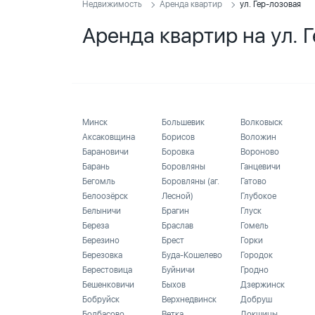
Недвижимость
Аренда квартир
ул. Гер-лозовая
Аренда квартир на ул. 
Минск
Большевик
Волковыск
Аксаковщина
Борисов
Воложин
Барановичи
Боровка
Вороново
Барань
Боровляны
Ганцевичи
Бегомль
Боровляны (аг.
Гатово
Белоозёрск
Лесной)
Глубокое
Белыничи
Брагин
Глуск
Береза
Браслав
Гомель
Березино
Брест
Горки
Березовка
Буда-Кошелево
Городок
Берестовица
Буйничи
Гродно
Бешенковичи
Быхов
Дзержинск
Бобруйск
Верхнедвинск
Добруш
Болбасово
Ветка
Докшицы