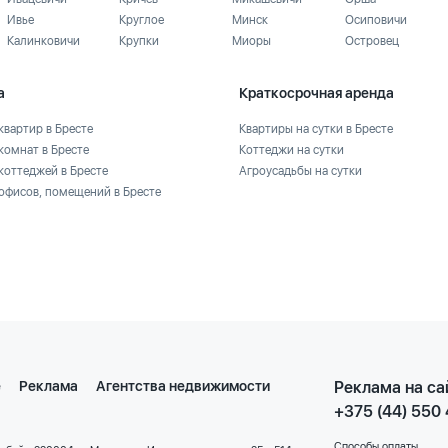
Ивье
Круглое
Минск
Осиповичи
Калинковичи
Крупки
Миоры
Островец
а
Краткосрочная аренда
квартир в Бресте
Квартиры на сутки в Бресте
комнат в Бресте
Коттеджи на сутки
коттеджей в Бресте
Агроусадьбы на сутки
офисов, помещений в Бресте
е
Реклама
Агентства недвижимости
Реклама на са
+375 (44) 550
Способы оплаты