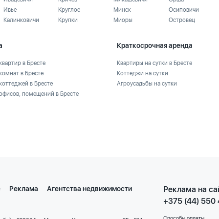
Ивье
Круглое
Минск
Осиповичи
Калинковичи
Крупки
Миоры
Островец
а
Краткосрочная аренда
квартир в Бресте
Квартиры на сутки в Бресте
комнат в Бресте
Коттеджи на сутки
коттеджей в Бресте
Агроусадьбы на сутки
офисов, помещений в Бресте
е
Реклама
Агентства недвижимости
Реклама на са
+375 (44) 550
Способы оплаты