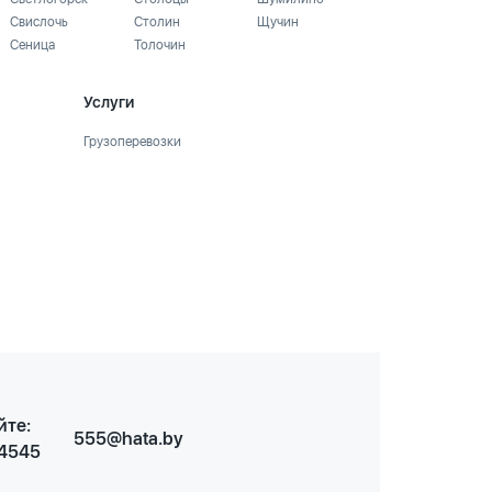
Свислочь
Столин
Щучин
Сеница
Толочин
Услуги
Грузоперевозки
йте:
555@hata.by
 4545