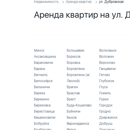
Недвижимость
Аренда квартир
ул. Дубровская
Аренда квартир на ул. 
Минск
Большевик
Волковыск
Аксаковщина
Борисов
Воложин
Барановичи
Боровка
Вороново
Барань
Боровляны
Ганцевичи
Бегомль
Боровляны (аг.
Гатово
Белоозёрск
Лесной)
Глубокое
Белыничи
Брагин
Глуск
Береза
Браслав
Гомель
Березино
Брест
Горки
Березовка
Буда-Кошелево
Городок
Берестовица
Буйничи
Гродно
Бешенковичи
Быхов
Дзержинск
Бобруйск
Верхнедвинск
Добруш
Болбасово
Ветка
Докшицы