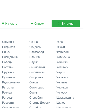
На карте
Список
Витрина
Ошмяны
Сенно
Узда
Петриков
Скидель
Ушачи
Пинск
Славгород
Фаниполь
Плещеницы
Слоним
Хатежино
Полоцк
Слуцк
Хойники
Поставы
Смиловичи
Хотимск
Пружаны
Смолевичи
Чаусы
Пуховичи
Сморгонь
Чашники
Радошковичи
Сокол
Червень
Ратомка
Солигорск
Чериков
Речица
Сосны
Чечерск
Рогачев
Старобин
Шарковщина
Россоны
Старые Дороги
Шклов
Светлогорск
Столбцы
Шумилино