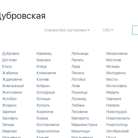
Дубровская
Сначала без сортировки
USD
Дубровно
Каменец
Лельчицы
Михановичи
Дятлово
Кировск
Лепель
Могилев
Ельск
Клецк
Лида
Мозырь
Жабинка
Климовичи
Лиозно
Молодечно
Ждановичи
Кличев
Логойск
Мосты
Жемчужный
Кобрин
Лоев
Мстиславль
Житковичи
Колодищи
Лошница
Мядель
Жлобин
Копище
Лунинец
Наровля
Жодино
Копыль
Любань
Несвиж
Заречье
Кореличи
Ляховичи
Новогрудок
Заславль
Корма
Малорита
Новолукомль
Зельва
Костюковичи
Марьина Горка
Новополоцк
Иваново
Краснополье
Мачулищи
Октябрьский
Ивацевичи
Кричев
Микашевичи
Орша