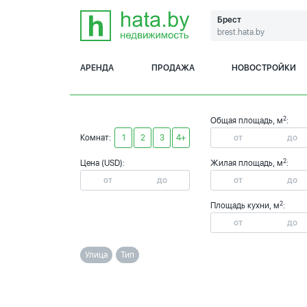
Брест
brest.hata.by
АРЕНДА
ПРОДАЖА
НОВОСТРОЙКИ
2
Общая площадь, м
:
Комнат:
1
2
3
4+
2
Цена (USD):
Жилая площадь, м
:
2
Площадь кухни, м
:
Улица
Тип