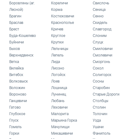
Боровляны (аг.
Кореличи
Свислочь
Лесной)
Корма
Сеница
Брагин
Костюковичи
Сенно
Браслав
Краснополье
Скидель
Брест
Кричев
Славгород
Буда-Кошелево
Круглое
Слоним
Буйничи
Крупки
Слуцк
Быхов
Лельчицы
Смиловичи
Верхнедвинск
Лепель
Смолевичи
Ветка
Лида
Сморгонь
Вилейка
Лиозно
Сокол
Витебск
Логойск
Солигорск
Волковыск
Лоев
Сосны
Воложин
Лошница
Старобин
Вороново
Лунинец
Старые Дороги
Ганцевичи
Любань
Столбцы
Гатово
Ляховичи
Столин
Глубокое
Малорита
Толочин
Глуск
Марьина Горка
Узда
Гомель
Мачулищи
Ушачи
Горки
Микашевичи
Фаниполь