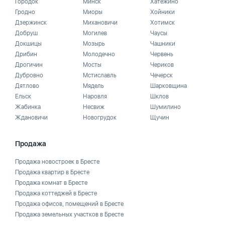
Городок
Минск
Хатежино
Гродно
Миоры
Хойники
Дзержинск
Михановичи
Хотимск
Добруш
Могилев
Чаусы
Докшицы
Мозырь
Чашники
Дрибин
Молодечно
Червень
Дрогичин
Мосты
Чериков
Дубровно
Мстиславль
Чечерск
Дятлово
Мядель
Шарковщина
Ельск
Наровля
Шклов
Жабинка
Несвиж
Шумилино
Ждановичи
Новогрудок
Щучин
Продажа
Продажа новостроек в Бресте
Продажа квартир в Бресте
Продажа комнат в Бресте
Продажа коттеджей в Бресте
Продажа офисов, помещений в Бресте
Продажа земельных участков в Бресте