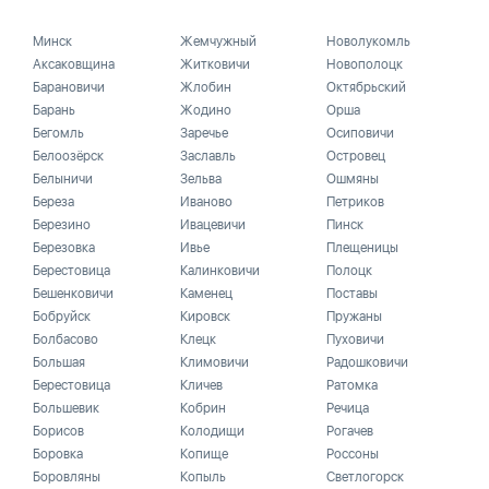
Минск
Жемчужный
Новолукомль
Аксаковщина
Житковичи
Новополоцк
Барановичи
Жлобин
Октябрьский
Барань
Жодино
Орша
Бегомль
Заречье
Осиповичи
Белоозёрск
Заславль
Островец
Белыничи
Зельва
Ошмяны
Береза
Иваново
Петриков
Березино
Ивацевичи
Пинск
Березовка
Ивье
Плещеницы
Берестовица
Калинковичи
Полоцк
Бешенковичи
Каменец
Поставы
Бобруйск
Кировск
Пружаны
Болбасово
Клецк
Пуховичи
Большая
Климовичи
Радошковичи
Берестовица
Кличев
Ратомка
Большевик
Кобрин
Речица
Борисов
Колодищи
Рогачев
Боровка
Копище
Россоны
Боровляны
Копыль
Светлогорск