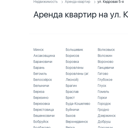
Недвижимость
Аренда квартир
ул. Кедровая 5-я
Аренда квартир на ул. 
Минск
Большевик
Волковыск
Аксаковщина
Борисов
Воложин
Барановичи
Боровка
Вороново
Барань
Боровляны
Ганцевичи
Бегомль
Боровляны (аг.
Гатово
Белоозёрск
Лесной)
Глубокое
Белыничи
Брагин
Глуск
Береза
Браслав
Гомель
Березино
Брест
Горки
Березовка
Буда-Кошелево
Городок
Берестовица
Буйничи
Гродно
Бешенковичи
Быхов
Дзержинск
Бобруйск
Верхнедвинск
Добруш
Болбасово
Ветка
Докшицы