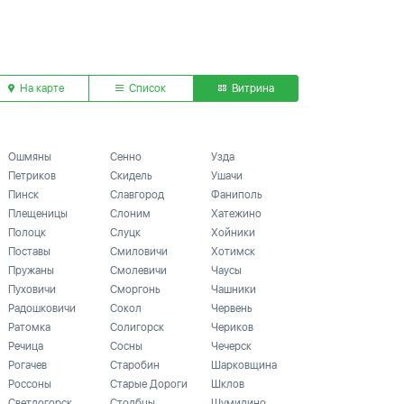
На карте
Список
Витрина
Ошмяны
Сенно
Узда
Петриков
Скидель
Ушачи
Пинск
Славгород
Фаниполь
Плещеницы
Слоним
Хатежино
Полоцк
Слуцк
Хойники
Поставы
Смиловичи
Хотимск
Пружаны
Смолевичи
Чаусы
Пуховичи
Сморгонь
Чашники
Радошковичи
Сокол
Червень
Ратомка
Солигорск
Чериков
Речица
Сосны
Чечерск
Рогачев
Старобин
Шарковщина
Россоны
Старые Дороги
Шклов
Светлогорск
Столбцы
Шумилино