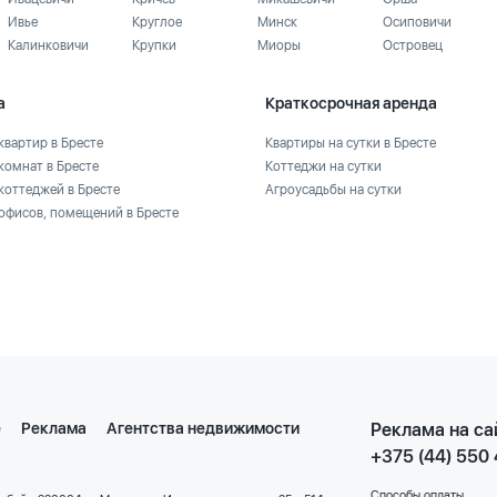
Ивье
Круглое
Минск
Осиповичи
Калинковичи
Крупки
Миоры
Островец
а
Краткосрочная аренда
квартир в Бресте
Квартиры на сутки в Бресте
комнат в Бресте
Коттеджи на сутки
коттеджей в Бресте
Агроусадьбы на сутки
офисов, помещений в Бресте
е
Реклама
Агентства недвижимости
Реклама на са
+375 (44) 550
Способы оплаты