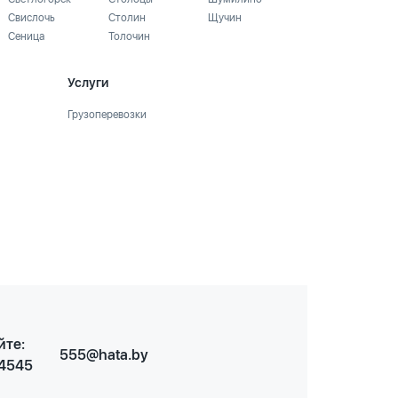
Свислочь
Столин
Щучин
Сеница
Толочин
Услуги
Грузоперевозки
йте:
555@hata.by
 4545