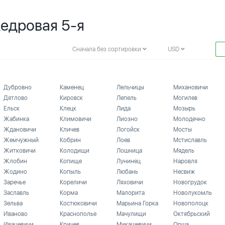
Кедровая 5-я
Сначала без сортировки
USD
Дубровно
Каменец
Лельчицы
Михановичи
Дятлово
Кировск
Лепель
Могилев
Ельск
Клецк
Лида
Мозырь
Жабинка
Климовичи
Лиозно
Молодечно
Ждановичи
Кличев
Логойск
Мосты
Жемчужный
Кобрин
Лоев
Мстиславль
Житковичи
Колодищи
Лошница
Мядель
Жлобин
Копище
Лунинец
Наровля
Жодино
Копыль
Любань
Несвиж
Заречье
Кореличи
Ляховичи
Новогрудок
Заславль
Корма
Малорита
Новолукомль
Зельва
Костюковичи
Марьина Горка
Новополоцк
Иваново
Краснополье
Мачулищи
Октябрьский
Ивацевичи
Кричев
Микашевичи
Орша