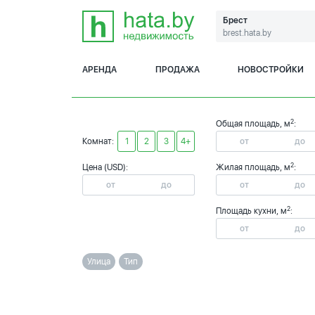
Брест
brest.hata.by
АРЕНДА
ПРОДАЖА
НОВОСТРОЙКИ
2
Общая площадь, м
:
Комнат:
1
2
3
4+
2
Цена (USD):
Жилая площадь, м
:
2
Площадь кухни, м
:
Улица
Тип