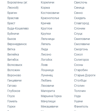
Боровляны (аг.
Кореличи
Свислочь
Лесной)
Корма
Сеница
Брагин
Костюковичи
Сенно
Браслав
Краснополье
Скидель
Брест
Кричев
Славгород
Буда-Кошелево
Круглое
Слоним
Буйничи
Крупки
Слуцк
Быхов
Лельчицы
Смиловичи
Верхнедвинск
Лепель
Смолевичи
Ветка
Лида
Сморгонь
Вилейка
Лиозно
Сокол
Витебск
Логойск
Солигорск
Волковыск
Лоев
Сосны
Воложин
Лошница
Старобин
Вороново
Лунинец
Старые Дороги
Ганцевичи
Любань
Столбцы
Гатово
Ляховичи
Столин
Глубокое
Малорита
Толочин
Глуск
Марьина Горка
Узда
Гомель
Мачулищи
Ушачи
Горки
Микашевичи
Фаниполь