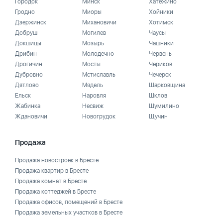
Городок
Минск
Хатежино
Гродно
Миоры
Хойники
Дзержинск
Михановичи
Хотимск
Добруш
Могилев
Чаусы
Докшицы
Мозырь
Чашники
Дрибин
Молодечно
Червень
Дрогичин
Мосты
Чериков
Дубровно
Мстиславль
Чечерск
Дятлово
Мядель
Шарковщина
Ельск
Наровля
Шклов
Жабинка
Несвиж
Шумилино
Ждановичи
Новогрудок
Щучин
Продажа
Продажа новостроек в Бресте
Продажа квартир в Бресте
Продажа комнат в Бресте
Продажа коттеджей в Бресте
Продажа офисов, помещений в Бресте
Продажа земельных участков в Бресте