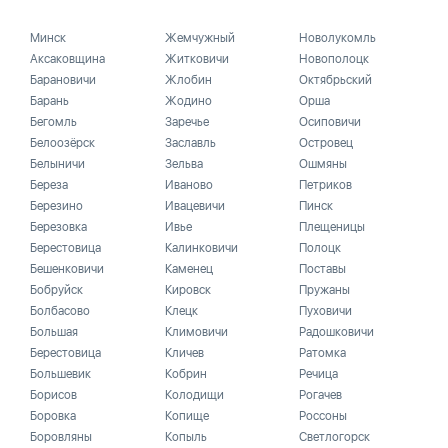
Минск
Жемчужный
Новолукомль
Аксаковщина
Житковичи
Новополоцк
Барановичи
Жлобин
Октябрьский
Барань
Жодино
Орша
Бегомль
Заречье
Осиповичи
Белоозёрск
Заславль
Островец
Белыничи
Зельва
Ошмяны
Береза
Иваново
Петриков
Березино
Ивацевичи
Пинск
Березовка
Ивье
Плещеницы
Берестовица
Калинковичи
Полоцк
Бешенковичи
Каменец
Поставы
Бобруйск
Кировск
Пружаны
Болбасово
Клецк
Пуховичи
Большая
Климовичи
Радошковичи
Берестовица
Кличев
Ратомка
Большевик
Кобрин
Речица
Борисов
Колодищи
Рогачев
Боровка
Копище
Россоны
Боровляны
Копыль
Светлогорск