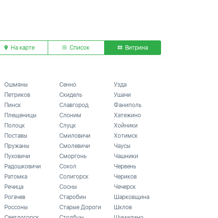
На карте
Список
Витрина
Ошмяны
Сенно
Узда
Петриков
Скидель
Ушачи
Пинск
Славгород
Фаниполь
Плещеницы
Слоним
Хатежино
Полоцк
Слуцк
Хойники
Поставы
Смиловичи
Хотимск
Пружаны
Смолевичи
Чаусы
Пуховичи
Сморгонь
Чашники
Радошковичи
Сокол
Червень
Ратомка
Солигорск
Чериков
Речица
Сосны
Чечерск
Рогачев
Старобин
Шарковщина
Россоны
Старые Дороги
Шклов
Светлогорск
Столбцы
Шумилино