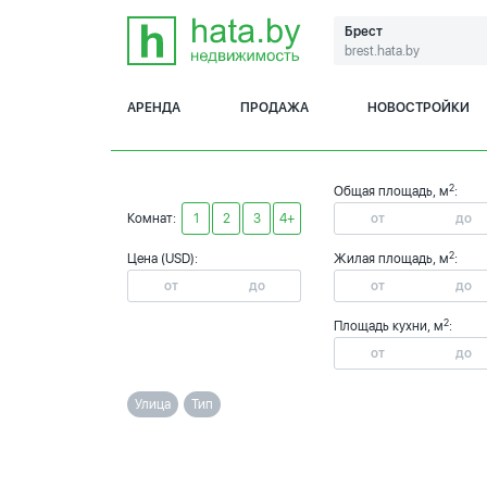
Брест
brest.hata.by
АРЕНДА
ПРОДАЖА
НОВОСТРОЙКИ
2
Общая площадь, м
:
Комнат:
1
2
3
4+
2
Цена (USD):
Жилая площадь, м
:
2
Площадь кухни, м
:
Улица
Тип