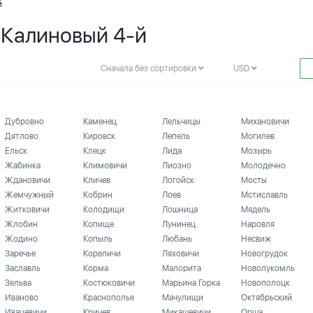
й
 Калиновый 4-й
Сначала без сортировки
USD
Дубровно
Каменец
Лельчицы
Михановичи
Дятлово
Кировск
Лепель
Могилев
Ельск
Клецк
Лида
Мозырь
Жабинка
Климовичи
Лиозно
Молодечно
Ждановичи
Кличев
Логойск
Мосты
Жемчужный
Кобрин
Лоев
Мстиславль
Житковичи
Колодищи
Лошница
Мядель
Жлобин
Копище
Лунинец
Наровля
Жодино
Копыль
Любань
Несвиж
Заречье
Кореличи
Ляховичи
Новогрудок
Заславль
Корма
Малорита
Новолукомль
Зельва
Костюковичи
Марьина Горка
Новополоцк
Иваново
Краснополье
Мачулищи
Октябрьский
Ивацевичи
Кричев
Микашевичи
Орша