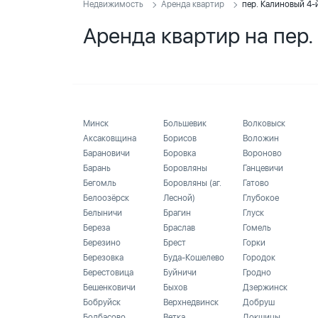
Недвижимость
Аренда квартир
пер. Калиновый 4-
Аренда квартир на пер.
Минск
Большевик
Волковыск
Аксаковщина
Борисов
Воложин
Барановичи
Боровка
Вороново
Барань
Боровляны
Ганцевичи
Бегомль
Боровляны (аг.
Гатово
Белоозёрск
Лесной)
Глубокое
Белыничи
Брагин
Глуск
Береза
Браслав
Гомель
Березино
Брест
Горки
Березовка
Буда-Кошелево
Городок
Берестовица
Буйничи
Гродно
Бешенковичи
Быхов
Дзержинск
Бобруйск
Верхнедвинск
Добруш
Болбасово
Ветка
Докшицы