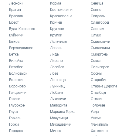
Лесной)
Корма
Сеница
Брагин
Костюковичи
Сенно
Браслав
Краснополье
Скидель
Брест
Кричев
Славгород
Буда-Кошелево
Круглое
Слоним
Буйничи
Крупки
Слуцк
Быхов
Лельчицы
Смиловичи
Верхнедвинск
Лепель
Смолевичи
Ветка
Лида
Сморгонь
Вилейка
Лиозно
Сокол
Витебск
Логойск
Солигорск
Волковыск
Лоев
Сосны
Воложин
Лошница
Старобин
Вороново
Лунинец
Старые Дороги
Ганцевичи
Любань
Столбцы
Гатово
Ляховичи
Столин
Глубокое
Малорита
Толочин
Глуск
Марьина Горка
Узда
Гомель
Мачулищи
Ушачи
Горки
Микашевичи
Фаниполь
Городок
Минск
Хатежино