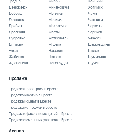
Гродно
Миоры
Хойники
Дзержинск
Михановичи
Хотимск
Добруш
Могилев
Чаусы
Докшицы
Мозырь
Чашники
Дрибин
Молодечно
Червень
Дрогичин
Мосты
Чериков
Дубровно
Мстиславль
Чечерск
Дятлово
Мядель
Шарковщина
Ельск
Наровля
Шклов
Жабинка
Несвиж
Шумилино
Ждановичи
Новогрудок
Щучин
Продажа
Продажа новостроек в Бресте
Продажа квартир в Бресте
Продажа комнат в Бресте
Продажа коттеджей в Бресте
Продажа офисов, помещений в Бресте
Продажа земельных участков в Бресте
Аренда