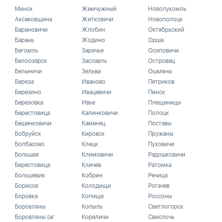
Минск
Жемчужный
Новолукомль
Аксаковщина
Житковичи
Новополоцк
Барановичи
Жлобин
Октябрьский
Барань
Жодино
Орша
Бегомль
Заречье
Осиповичи
Белоозёрск
Заславль
Островец
Белыничи
Зельва
Ошмяны
Береза
Иваново
Петриков
Березино
Ивацевичи
Пинск
Березовка
Ивье
Плещеницы
Берестовица
Калинковичи
Полоцк
Бешенковичи
Каменец
Поставы
Бобруйск
Кировск
Пружаны
Болбасово
Клецк
Пуховичи
Большая
Климовичи
Радошковичи
Берестовица
Кличев
Ратомка
Большевик
Кобрин
Речица
Борисов
Колодищи
Рогачев
Боровка
Копище
Россоны
Боровляны
Копыль
Светлогорск
Боровляны (аг.
Кореличи
Свислочь