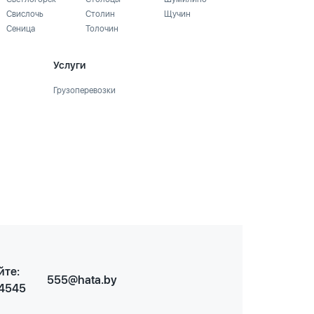
Свислочь
Столин
Щучин
Сеница
Толочин
Услуги
Грузоперевозки
йте:
555@hata.by
 4545