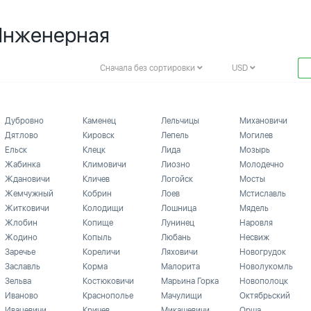
 Инженерная
Сначала без сортировки
USD
Дубровно
Каменец
Лельчицы
Михановичи
Дятлово
Кировск
Лепель
Могилев
Ельск
Клецк
Лида
Мозырь
Жабинка
Климовичи
Лиозно
Молодечно
Ждановичи
Кличев
Логойск
Мосты
Жемчужный
Кобрин
Лоев
Мстиславль
Житковичи
Колодищи
Лошница
Мядель
Жлобин
Копище
Лунинец
Наровля
Жодино
Копыль
Любань
Несвиж
Заречье
Кореличи
Ляховичи
Новогрудок
Заславль
Корма
Малорита
Новолукомль
Зельва
Костюковичи
Марьина Горка
Новополоцк
Иваново
Краснополье
Мачулищи
Октябрьский
Ивацевичи
Кричев
Микашевичи
Орша