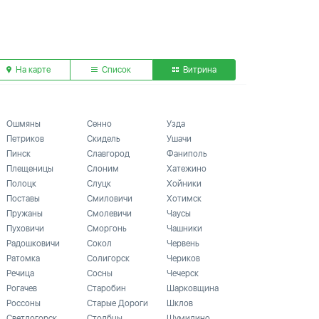
На карте
Список
Витрина
Ошмяны
Сенно
Узда
Петриков
Скидель
Ушачи
Пинск
Славгород
Фаниполь
Плещеницы
Слоним
Хатежино
Полоцк
Слуцк
Хойники
Поставы
Смиловичи
Хотимск
Пружаны
Смолевичи
Чаусы
Пуховичи
Сморгонь
Чашники
Радошковичи
Сокол
Червень
Ратомка
Солигорск
Чериков
Речица
Сосны
Чечерск
Рогачев
Старобин
Шарковщина
Россоны
Старые Дороги
Шклов
Светлогорск
Столбцы
Шумилино