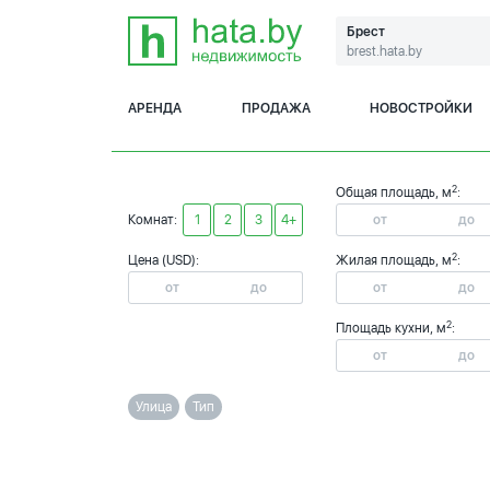
Брест
brest.hata.by
АРЕНДА
ПРОДАЖА
НОВОСТРОЙКИ
2
Общая площадь, м
:
Комнат:
1
2
3
4+
2
Цена (USD):
Жилая площадь, м
:
2
Площадь кухни, м
:
Улица
Тип