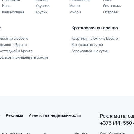
Ивье
Круглое
Минск
Осиповичи
Калинковичи
Крупки
Миоры
Островец
а
Краткосрочная аренда
квартир в Бресте
Квартиры на сутки в Бресте
комнат в Бресте
Коттеджи на сутки
коттеджей в Бресте
Агроусадьбы на сутки
офисов, помещений в Бресте
е
Реклама
Агентства недвижимости
Реклама на са
+375 (44) 550
Способы оплаты