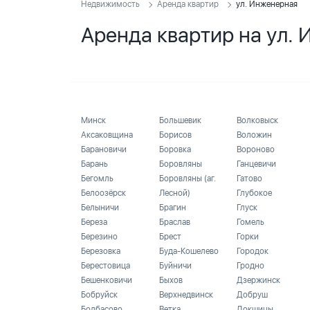
Недвижимость
Аренда квартир
ул. Инженерная
Аренда квартир на ул.
Минск
Большевик
Волковыск
Аксаковщина
Борисов
Воложин
Барановичи
Боровка
Вороново
Барань
Боровляны
Ганцевичи
Бегомль
Боровляны (аг.
Гатово
Белоозёрск
Лесной)
Глубокое
Белыничи
Брагин
Глуск
Береза
Браслав
Гомель
Березино
Брест
Горки
Березовка
Буда-Кошелево
Городок
Берестовица
Буйничи
Гродно
Бешенковичи
Быхов
Дзержинск
Бобруйск
Верхнедвинск
Добруш
Болбасово
Ветка
Докшицы