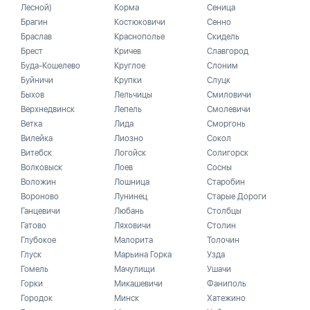
Лесной)
Корма
Сеница
Брагин
Костюковичи
Сенно
Браслав
Краснополье
Скидель
Брест
Кричев
Славгород
Буда-Кошелево
Круглое
Слоним
Буйничи
Крупки
Слуцк
Быхов
Лельчицы
Смиловичи
Верхнедвинск
Лепель
Смолевичи
Ветка
Лида
Сморгонь
Вилейка
Лиозно
Сокол
Витебск
Логойск
Солигорск
Волковыск
Лоев
Сосны
Воложин
Лошница
Старобин
Вороново
Лунинец
Старые Дороги
Ганцевичи
Любань
Столбцы
Гатово
Ляховичи
Столин
Глубокое
Малорита
Толочин
Глуск
Марьина Горка
Узда
Гомель
Мачулищи
Ушачи
Горки
Микашевичи
Фаниполь
Городок
Минск
Хатежино