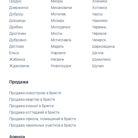
Гродно
Миоры
Хойники
Дзержинск
Михановичи
Хотимск
Добруш
Могилев
Чаусы
Докшицы
Мозырь
Чашники
Дрибин
Молодечно
Червень
Дрогичин
Мосты
Чериков
Дубровно
Мстиславль
Чечерск
Дятлово
Мядель
Шарковщина
Ельск
Наровля
Шклов
Жабинка
Несвиж
Шумилино
Ждановичи
Новогрудок
Щучин
Продажа
Продажа новостроек в Бресте
Продажа квартир в Бресте
Продажа комнат в Бресте
Продажа коттеджей в Бресте
Продажа офисов, помещений в Бресте
Продажа земельных участков в Бресте
Аренда