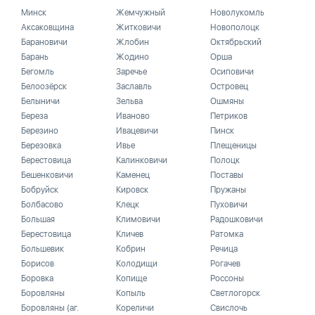
Минск
Жемчужный
Новолукомль
Аксаковщина
Житковичи
Новополоцк
Барановичи
Жлобин
Октябрьский
Барань
Жодино
Орша
Бегомль
Заречье
Осиповичи
Белоозёрск
Заславль
Островец
Белыничи
Зельва
Ошмяны
Береза
Иваново
Петриков
Березино
Ивацевичи
Пинск
Березовка
Ивье
Плещеницы
Берестовица
Калинковичи
Полоцк
Бешенковичи
Каменец
Поставы
Бобруйск
Кировск
Пружаны
Болбасово
Клецк
Пуховичи
Большая
Климовичи
Радошковичи
Берестовица
Кличев
Ратомка
Большевик
Кобрин
Речица
Борисов
Колодищи
Рогачев
Боровка
Копище
Россоны
Боровляны
Копыль
Светлогорск
Боровляны (аг.
Кореличи
Свислочь