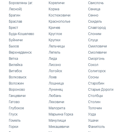
Боровляны (аг.
Кореличи
Свислочь
Лесной)
Корма
Сеница
Брагин
Костюковичи
Сенно
Браслав
Краснополье
Скидель
Брест
Кричев
Славгород
Буда-Кошелево
Круглое
Слоним
Буйничи
Крупки
Слуцк
Быхов
Лельчицы
Смиловичи
Верхнедвинск
Лепель
Смолевичи
Ветка
Лида
Сморгонь
Вилейка
Лиозно
Сокол
Витебск
Логойск
Солигорск
Волковыск
Лоев
Сосны
Воложин
Лошница
Старобин
Вороново
Лунинец
Старые Дороги
Ганцевичи
Любань
Столбцы
Гатово
Ляховичи
Столин
Глубокое
Малорита
Толочин
Глуск
Марьина Горка
Узда
Гомель
Мачулищи
Ушачи
Горки
Микашевичи
Фаниполь