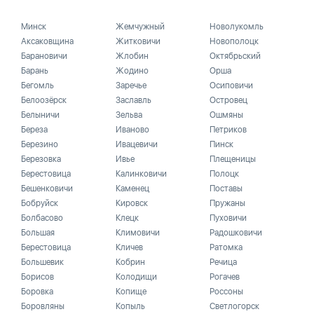
Минск
Жемчужный
Новолукомль
Аксаковщина
Житковичи
Новополоцк
Барановичи
Жлобин
Октябрьский
Барань
Жодино
Орша
Бегомль
Заречье
Осиповичи
Белоозёрск
Заславль
Островец
Белыничи
Зельва
Ошмяны
Береза
Иваново
Петриков
Березино
Ивацевичи
Пинск
Березовка
Ивье
Плещеницы
Берестовица
Калинковичи
Полоцк
Бешенковичи
Каменец
Поставы
Бобруйск
Кировск
Пружаны
Болбасово
Клецк
Пуховичи
Большая
Климовичи
Радошковичи
Берестовица
Кличев
Ратомка
Большевик
Кобрин
Речица
Борисов
Колодищи
Рогачев
Боровка
Копище
Россоны
Боровляны
Копыль
Светлогорск