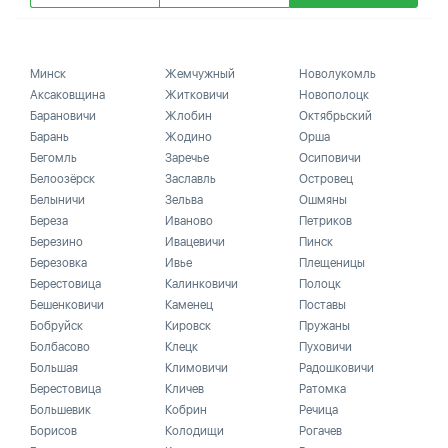
Минск
Жемчужный
Новолукомль
Аксаковщина
Житковичи
Новополоцк
Барановичи
Жлобин
Октябрьский
Барань
Жодино
Орша
Бегомль
Заречье
Осиповичи
Белоозёрск
Заславль
Островец
Белыничи
Зельва
Ошмяны
Береза
Иваново
Петриков
Березино
Ивацевичи
Пинск
Березовка
Ивье
Плещеницы
Берестовица
Калинковичи
Полоцк
Бешенковичи
Каменец
Поставы
Бобруйск
Кировск
Пружаны
Болбасово
Клецк
Пуховичи
Большая
Климовичи
Радошковичи
Берестовица
Кличев
Ратомка
Большевик
Кобрин
Речица
Борисов
Колодищи
Рогачев