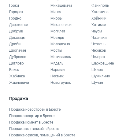
Горки
Микашевичи
Фаниполь
Городок
Минск
Хатежино
Гродно
Миоры
Хойники
Дзержинск
Михановичи
Хотимск
Добруш
Могилев
Чаусы
Докшицы
Мозырь
Чашники
Дрибин
Молодечно
Червень
Дрогичин
Мосты
Чериков
Дубровно
Мстиславль
Чечерск
Дятлово
Мядель
Шарковщина
Ельск
Наровля
Шклов
Жабинка
Несвиж
Шумилино
Ждановичи
Новогрудок
Щучин
Продажа
Продажа новостроек в Бресте
Продажа квартир в Бресте
Продажа комнат в Бресте
Продажа коттеджей в Бресте
Продажа офисов, помещений в Бресте