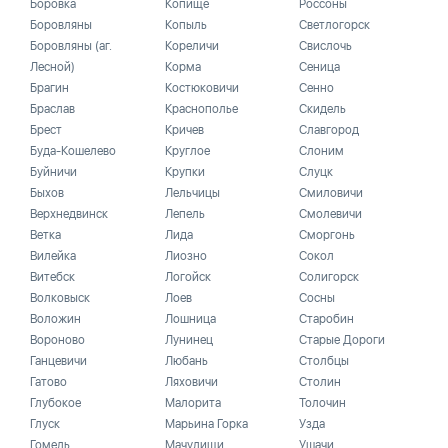
Боровка
Копище
Россоны
Боровляны
Копыль
Светлогорск
Боровляны (аг.
Кореличи
Свислочь
Лесной)
Корма
Сеница
Брагин
Костюковичи
Сенно
Браслав
Краснополье
Скидель
Брест
Кричев
Славгород
Буда-Кошелево
Круглое
Слоним
Буйничи
Крупки
Слуцк
Быхов
Лельчицы
Смиловичи
Верхнедвинск
Лепель
Смолевичи
Ветка
Лида
Сморгонь
Вилейка
Лиозно
Сокол
Витебск
Логойск
Солигорск
Волковыск
Лоев
Сосны
Воложин
Лошница
Старобин
Вороново
Лунинец
Старые Дороги
Ганцевичи
Любань
Столбцы
Гатово
Ляховичи
Столин
Глубокое
Малорита
Толочин
Глуск
Марьина Горка
Узда
Гомель
Мачулищи
Ушачи