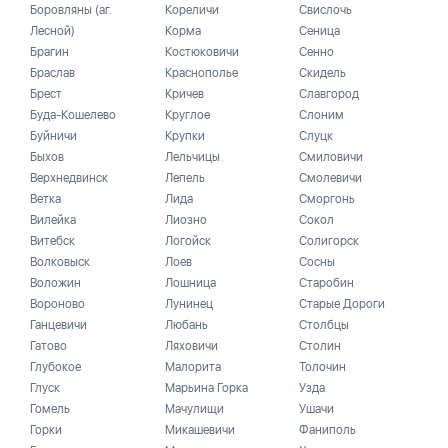
Боровляны (аг.
Кореличи
Свислочь
Лесной)
Корма
Сеница
Брагин
Костюковичи
Сенно
Браслав
Краснополье
Скидель
Брест
Кричев
Славгород
Буда-Кошелево
Круглое
Слоним
Буйничи
Крупки
Слуцк
Быхов
Лельчицы
Смиловичи
Верхнедвинск
Лепель
Смолевичи
Ветка
Лида
Сморгонь
Вилейка
Лиозно
Сокол
Витебск
Логойск
Солигорск
Волковыск
Лоев
Сосны
Воложин
Лошница
Старобин
Вороново
Лунинец
Старые Дороги
Ганцевичи
Любань
Столбцы
Гатово
Ляховичи
Столин
Глубокое
Малорита
Толочин
Глуск
Марьина Горка
Узда
Гомель
Мачулищи
Ушачи
Горки
Микашевичи
Фаниполь