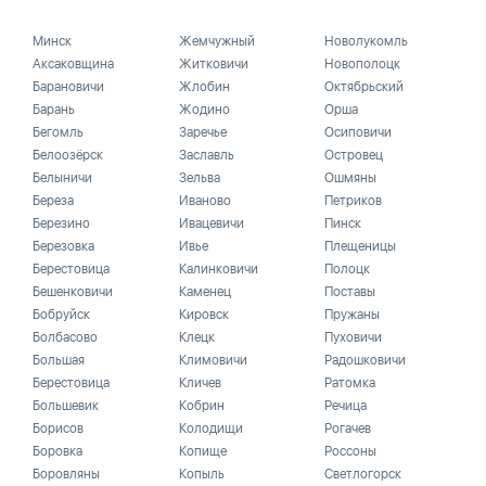
Минск
Жемчужный
Новолукомль
Аксаковщина
Житковичи
Новополоцк
Барановичи
Жлобин
Октябрьский
Барань
Жодино
Орша
Бегомль
Заречье
Осиповичи
Белоозёрск
Заславль
Островец
Белыничи
Зельва
Ошмяны
Береза
Иваново
Петриков
Березино
Ивацевичи
Пинск
Березовка
Ивье
Плещеницы
Берестовица
Калинковичи
Полоцк
Бешенковичи
Каменец
Поставы
Бобруйск
Кировск
Пружаны
Болбасово
Клецк
Пуховичи
Большая
Климовичи
Радошковичи
Берестовица
Кличев
Ратомка
Большевик
Кобрин
Речица
Борисов
Колодищи
Рогачев
Боровка
Копище
Россоны
Боровляны
Копыль
Светлогорск