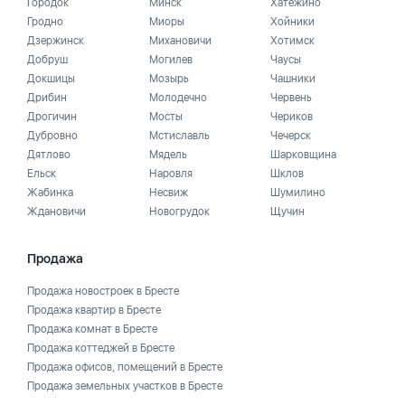
Городок
Минск
Хатежино
Гродно
Миоры
Хойники
Дзержинск
Михановичи
Хотимск
Добруш
Могилев
Чаусы
Докшицы
Мозырь
Чашники
Дрибин
Молодечно
Червень
Дрогичин
Мосты
Чериков
Дубровно
Мстиславль
Чечерск
Дятлово
Мядель
Шарковщина
Ельск
Наровля
Шклов
Жабинка
Несвиж
Шумилино
Ждановичи
Новогрудок
Щучин
Продажа
Продажа новостроек в Бресте
Продажа квартир в Бресте
Продажа комнат в Бресте
Продажа коттеджей в Бресте
Продажа офисов, помещений в Бресте
Продажа земельных участков в Бресте