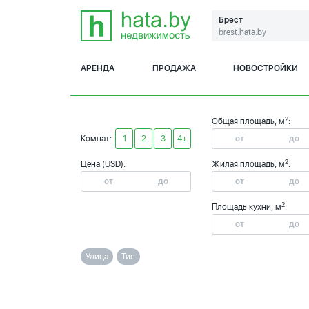
Брест
brest.hata.by
АРЕНДА
ПРОДАЖА
НОВОСТРОЙКИ
2
Общая площадь, м
:
Комнат:
1
2
3
4+
2
Цена (USD):
Жилая площадь, м
:
2
Площадь кухни, м
:
Улица
Тип