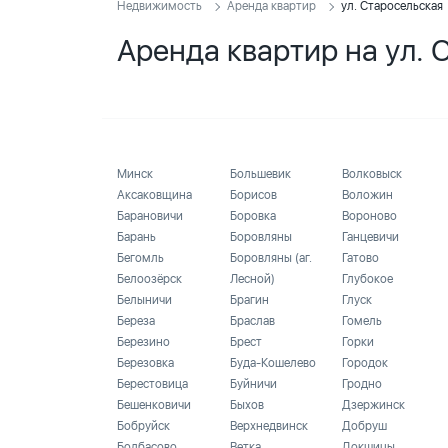
Недвижимость
Аренда квартир
ул. Старосельская
Аренда квартир на ул. 
Минск
Большевик
Волковыск
Аксаковщина
Борисов
Воложин
Барановичи
Боровка
Вороново
Барань
Боровляны
Ганцевичи
Бегомль
Боровляны (аг.
Гатово
Белоозёрск
Лесной)
Глубокое
Белыничи
Брагин
Глуск
Береза
Браслав
Гомель
Березино
Брест
Горки
Березовка
Буда-Кошелево
Городок
Берестовица
Буйничи
Гродно
Бешенковичи
Быхов
Дзержинск
Бобруйск
Верхнедвинск
Добруш
Болбасово
Ветка
Докшицы