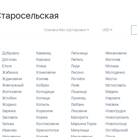
Старосельская
Сначала без сортировки
USD
Дубровно
Каменец
Лельчицы
Михановичи
Дятлово
Кировск
Лепель
Могилев
Ельск
Клецк
Лида
Мозырь
Жабинка
Климовичи
Лиозно
Молодечно
Ждановичи
Кличев
Логойск
Мосты
Жемчужный
Кобрин
Лоев
Мстиславль
Житковичи
Колодищи
Лошница
Мядель
Жлобин
Копище
Лунинец
Наровля
Жодино
Копыль
Любань
Несвиж
Заречье
Кореличи
Ляховичи
Новогрудок
Заславль
Корма
Малорита
Новолукомль
Зельва
Костюковичи
Марьина Горка
Новополоцк
Иваново
Краснополье
Мачулищи
Октябрьский
Ивацевичи
Кричев
Микашевичи
Орша