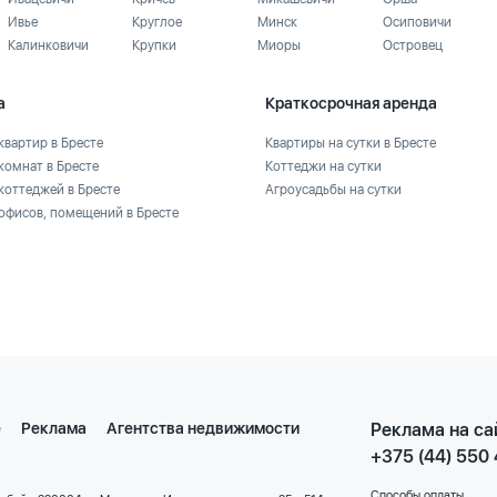
Ивье
Круглое
Минск
Осиповичи
Калинковичи
Крупки
Миоры
Островец
а
Краткосрочная аренда
квартир в Бресте
Квартиры на сутки в Бресте
комнат в Бресте
Коттеджи на сутки
коттеджей в Бресте
Агроусадьбы на сутки
офисов, помещений в Бресте
е
Реклама
Агентства недвижимости
Реклама на са
+375 (44) 550
Способы оплаты