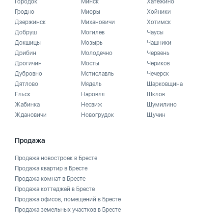
Городок
Минск
Хатежино
Гродно
Миоры
Хойники
Дзержинск
Михановичи
Хотимск
Добруш
Могилев
Чаусы
Докшицы
Мозырь
Чашники
Дрибин
Молодечно
Червень
Дрогичин
Мосты
Чериков
Дубровно
Мстиславль
Чечерск
Дятлово
Мядель
Шарковщина
Ельск
Наровля
Шклов
Жабинка
Несвиж
Шумилино
Ждановичи
Новогрудок
Щучин
Продажа
Продажа новостроек в Бресте
Продажа квартир в Бресте
Продажа комнат в Бресте
Продажа коттеджей в Бресте
Продажа офисов, помещений в Бресте
Продажа земельных участков в Бресте