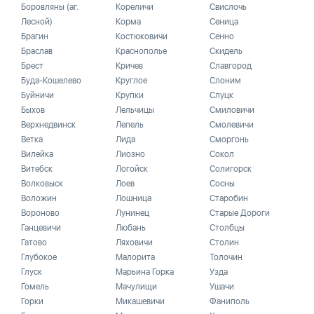
Боровляны (аг.
Кореличи
Свислочь
Лесной)
Корма
Сеница
Брагин
Костюковичи
Сенно
Браслав
Краснополье
Скидель
Брест
Кричев
Славгород
Буда-Кошелево
Круглое
Слоним
Буйничи
Крупки
Слуцк
Быхов
Лельчицы
Смиловичи
Верхнедвинск
Лепель
Смолевичи
Ветка
Лида
Сморгонь
Вилейка
Лиозно
Сокол
Витебск
Логойск
Солигорск
Волковыск
Лоев
Сосны
Воложин
Лошница
Старобин
Вороново
Лунинец
Старые Дороги
Ганцевичи
Любань
Столбцы
Гатово
Ляховичи
Столин
Глубокое
Малорита
Толочин
Глуск
Марьина Горка
Узда
Гомель
Мачулищи
Ушачи
Горки
Микашевичи
Фаниполь