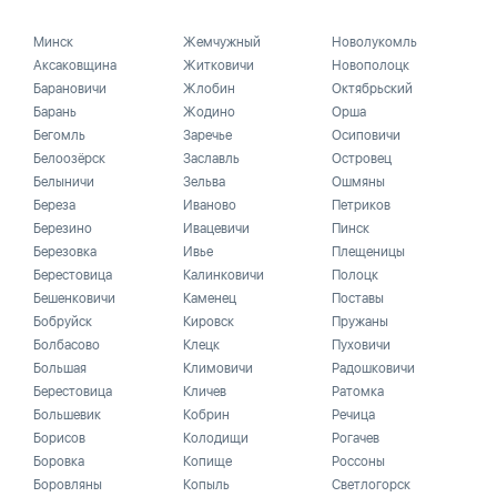
Минск
Жемчужный
Новолукомль
Аксаковщина
Житковичи
Новополоцк
Барановичи
Жлобин
Октябрьский
Барань
Жодино
Орша
Бегомль
Заречье
Осиповичи
Белоозёрск
Заславль
Островец
Белыничи
Зельва
Ошмяны
Береза
Иваново
Петриков
Березино
Ивацевичи
Пинск
Березовка
Ивье
Плещеницы
Берестовица
Калинковичи
Полоцк
Бешенковичи
Каменец
Поставы
Бобруйск
Кировск
Пружаны
Болбасово
Клецк
Пуховичи
Большая
Климовичи
Радошковичи
Берестовица
Кличев
Ратомка
Большевик
Кобрин
Речица
Борисов
Колодищи
Рогачев
Боровка
Копище
Россоны
Боровляны
Копыль
Светлогорск