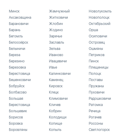
Минск
Жемчужный
Новолукомль
Аксаковщина
Житковичи
Новополоцк
Барановичи
Жлобин
Октябрьский
Барань
Жодино
Орша
Бегомль
Заречье
Осиповичи
Белоозёрск
Заславль
Островец
Белыничи
Зельва
Ошмяны
Береза
Иваново
Петриков
Березино
Ивацевичи
Пинск
Березовка
Ивье
Плещеницы
Берестовица
Калинковичи
Полоцк
Бешенковичи
Каменец
Поставы
Бобруйск
Кировск
Пружаны
Болбасово
Клецк
Пуховичи
Большая
Климовичи
Радошковичи
Берестовица
Кличев
Ратомка
Большевик
Кобрин
Речица
Борисов
Колодищи
Рогачев
Боровка
Копище
Россоны
Боровляны
Копыль
Светлогорск