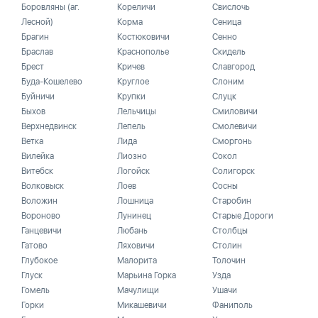
Боровляны (аг.
Кореличи
Свислочь
Лесной)
Корма
Сеница
Брагин
Костюковичи
Сенно
Браслав
Краснополье
Скидель
Брест
Кричев
Славгород
Буда-Кошелево
Круглое
Слоним
Буйничи
Крупки
Слуцк
Быхов
Лельчицы
Смиловичи
Верхнедвинск
Лепель
Смолевичи
Ветка
Лида
Сморгонь
Вилейка
Лиозно
Сокол
Витебск
Логойск
Солигорск
Волковыск
Лоев
Сосны
Воложин
Лошница
Старобин
Вороново
Лунинец
Старые Дороги
Ганцевичи
Любань
Столбцы
Гатово
Ляховичи
Столин
Глубокое
Малорита
Толочин
Глуск
Марьина Горка
Узда
Гомель
Мачулищи
Ушачи
Горки
Микашевичи
Фаниполь