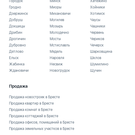
Городок
Минск
Хатежино
Гродно
Миоры
Хойники
Дзержинск
Михановичи
Хотимск
Добруш
Могилев
Чаусы
Докшицы
Мозырь
Чашники
Дрибин
Молодечно
Червень
Дрогичин
Мосты
Чериков
Дубровно
Мстиславль
Чечерск
Дятлово
Мядель
Шарковщина
Ельск
Наровля
Шклов
Жабинка
Несвиж
Шумилино
Ждановичи
Новогрудок
Щучин
Продажа
Продажа новостроек в Бресте
Продажа квартир в Бресте
Продажа комнат в Бресте
Продажа коттеджей в Бресте
Продажа офисов, помещений в Бресте
Продажа земельных участков в Бресте