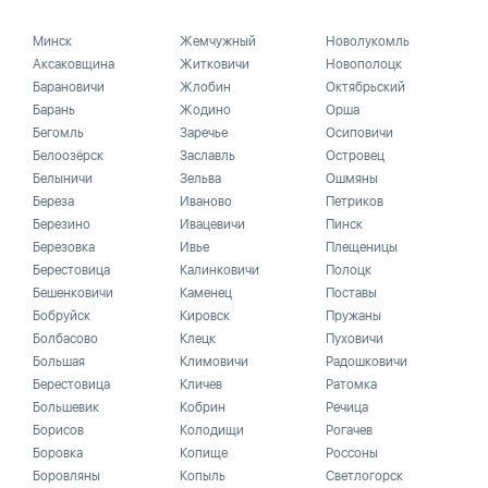
Минск
Жемчужный
Новолукомль
Аксаковщина
Житковичи
Новополоцк
Барановичи
Жлобин
Октябрьский
Барань
Жодино
Орша
Бегомль
Заречье
Осиповичи
Белоозёрск
Заславль
Островец
Белыничи
Зельва
Ошмяны
Береза
Иваново
Петриков
Березино
Ивацевичи
Пинск
Березовка
Ивье
Плещеницы
Берестовица
Калинковичи
Полоцк
Бешенковичи
Каменец
Поставы
Бобруйск
Кировск
Пружаны
Болбасово
Клецк
Пуховичи
Большая
Климовичи
Радошковичи
Берестовица
Кличев
Ратомка
Большевик
Кобрин
Речица
Борисов
Колодищи
Рогачев
Боровка
Копище
Россоны
Боровляны
Копыль
Светлогорск