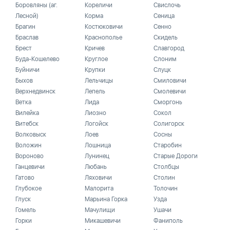
Боровляны (аг.
Кореличи
Свислочь
Лесной)
Корма
Сеница
Брагин
Костюковичи
Сенно
Браслав
Краснополье
Скидель
Брест
Кричев
Славгород
Буда-Кошелево
Круглое
Слоним
Буйничи
Крупки
Слуцк
Быхов
Лельчицы
Смиловичи
Верхнедвинск
Лепель
Смолевичи
Ветка
Лида
Сморгонь
Вилейка
Лиозно
Сокол
Витебск
Логойск
Солигорск
Волковыск
Лоев
Сосны
Воложин
Лошница
Старобин
Вороново
Лунинец
Старые Дороги
Ганцевичи
Любань
Столбцы
Гатово
Ляховичи
Столин
Глубокое
Малорита
Толочин
Глуск
Марьина Горка
Узда
Гомель
Мачулищи
Ушачи
Горки
Микашевичи
Фаниполь