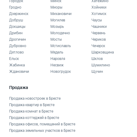
Городок
Минск
Хатежино
Гродно
Миоры
Хойники
Дзержинск
Михановичи
Хотимск
Добруш
Могилев
Чаусы
Докшицы
Мозырь
Чашники
Дрибин
Молодечно
Червень
Дрогичин
Мосты
Чериков
Дубровно
Мстиславль
Чечерск
Дятлово
Мядель
Шарковщина
Ельск
Наровля
Шклов
Жабинка
Несвиж
Шумилино
Ждановичи
Новогрудок
Щучин
Продажа
Продажа новостроек в Бресте
Продажа квартир в Бресте
Продажа комнат в Бресте
Продажа коттеджей в Бресте
Продажа офисов, помещений в Бресте
Продажа земельных участков в Бресте