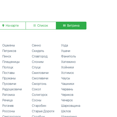
На карте
Список
Витрина
Ошмяны
Сенно
Узда
Петриков
Скидель
Ушачи
Пинск
Славгород
Фаниполь
Плещеницы
Слоним
Хатежино
Полоцк
Слуцк
Хойники
Поставы
Смиловичи
Хотимск
Пружаны
Смолевичи
Чаусы
Пуховичи
Сморгонь
Чашники
Радошковичи
Сокол
Червень
Ратомка
Солигорск
Чериков
Речица
Сосны
Чечерск
Рогачев
Старобин
Шарковщина
Россоны
Старые Дороги
Шклов
Светлогорск
Столбцы
Шумилино