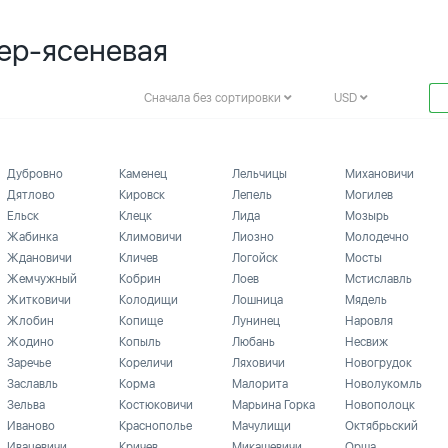
Гер-ясеневая
Сначала без сортировки
USD
Дубровно
Каменец
Лельчицы
Михановичи
Дятлово
Кировск
Лепель
Могилев
Ельск
Клецк
Лида
Мозырь
Жабинка
Климовичи
Лиозно
Молодечно
Ждановичи
Кличев
Логойск
Мосты
Жемчужный
Кобрин
Лоев
Мстиславль
Житковичи
Колодищи
Лошница
Мядель
Жлобин
Копище
Лунинец
Наровля
Жодино
Копыль
Любань
Несвиж
Заречье
Кореличи
Ляховичи
Новогрудок
Заславль
Корма
Малорита
Новолукомль
Зельва
Костюковичи
Марьина Горка
Новополоцк
Иваново
Краснополье
Мачулищи
Октябрьский
Ивацевичи
Кричев
Микашевичи
Орша