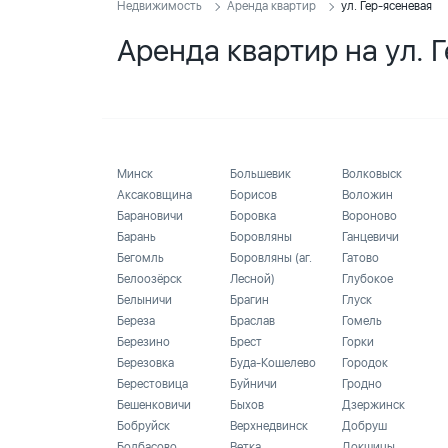
Недвижимость
Аренда квартир
ул. Гер-ясеневая
Аренда квартир на ул. 
Минск
Большевик
Волковыск
Аксаковщина
Борисов
Воложин
Барановичи
Боровка
Вороново
Барань
Боровляны
Ганцевичи
Бегомль
Боровляны (аг.
Гатово
Белоозёрск
Лесной)
Глубокое
Белыничи
Брагин
Глуск
Береза
Браслав
Гомель
Березино
Брест
Горки
Березовка
Буда-Кошелево
Городок
Берестовица
Буйничи
Гродно
Бешенковичи
Быхов
Дзержинск
Бобруйск
Верхнедвинск
Добруш
Болбасово
Ветка
Докшицы