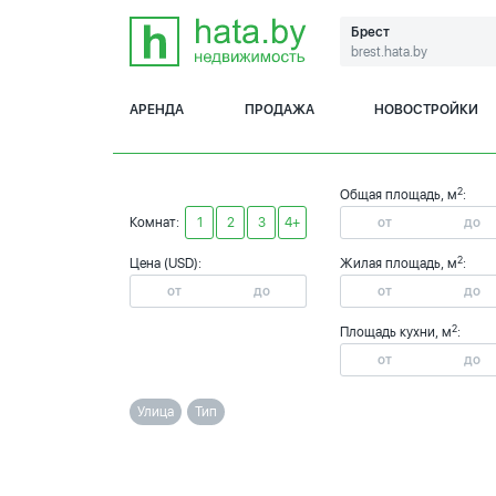
Брест
brest.hata.by
АРЕНДА
ПРОДАЖА
НОВОСТРОЙКИ
2
Общая площадь, м
:
Комнат:
1
2
3
4+
2
Цена (USD):
Жилая площадь, м
:
2
Площадь кухни, м
:
Улица
Тип