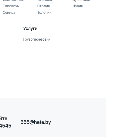
Свислочь
Столин
Щучин
Сеница
Толочин
Услуги
Грузоперевозки
йте:
555@hata.by
 4545