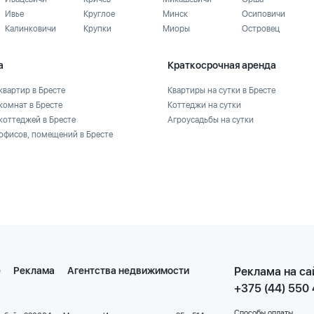
Ивье
Круглое
Минск
Осиповичи
Калинковичи
Крупки
Миоры
Островец
а
Краткосрочная аренда
квартир в Бресте
Квартиры на сутки в Бресте
комнат в Бресте
Коттеджи на сутки
коттеджей в Бресте
Агроусадьбы на сутки
офисов, помещений в Бресте
е
Реклама
Агентства недвижимости
Реклама на са
+375 (44) 550
Способы оплаты