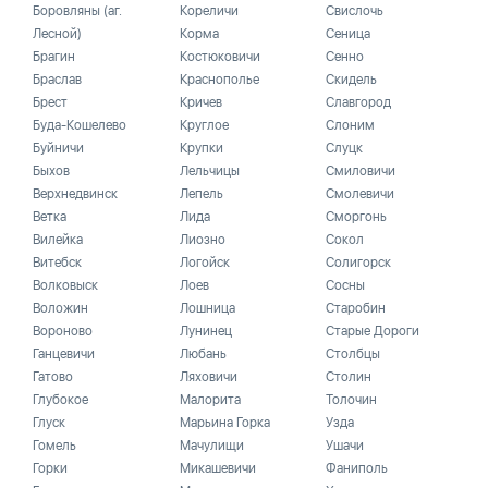
Боровляны (аг.
Кореличи
Свислочь
Лесной)
Корма
Сеница
Брагин
Костюковичи
Сенно
Браслав
Краснополье
Скидель
Брест
Кричев
Славгород
Буда-Кошелево
Круглое
Слоним
Буйничи
Крупки
Слуцк
Быхов
Лельчицы
Смиловичи
Верхнедвинск
Лепель
Смолевичи
Ветка
Лида
Сморгонь
Вилейка
Лиозно
Сокол
Витебск
Логойск
Солигорск
Волковыск
Лоев
Сосны
Воложин
Лошница
Старобин
Вороново
Лунинец
Старые Дороги
Ганцевичи
Любань
Столбцы
Гатово
Ляховичи
Столин
Глубокое
Малорита
Толочин
Глуск
Марьина Горка
Узда
Гомель
Мачулищи
Ушачи
Горки
Микашевичи
Фаниполь