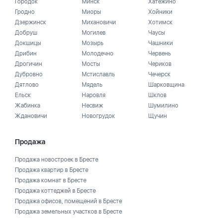
Городок
Минск
Хатежино
Гродно
Миоры
Хойники
Дзержинск
Михановичи
Хотимск
Добруш
Могилев
Чаусы
Докшицы
Мозырь
Чашники
Дрибин
Молодечно
Червень
Дрогичин
Мосты
Чериков
Дубровно
Мстиславль
Чечерск
Дятлово
Мядель
Шарковщина
Ельск
Наровля
Шклов
Жабинка
Несвиж
Шумилино
Ждановичи
Новогрудок
Щучин
Продажа
Продажа новостроек в Бресте
Продажа квартир в Бресте
Продажа комнат в Бресте
Продажа коттеджей в Бресте
Продажа офисов, помещений в Бресте
Продажа земельных участков в Бресте