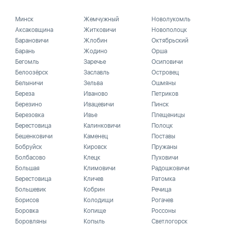
Минск
Жемчужный
Новолукомль
Аксаковщина
Житковичи
Новополоцк
Барановичи
Жлобин
Октябрьский
Барань
Жодино
Орша
Бегомль
Заречье
Осиповичи
Белоозёрск
Заславль
Островец
Белыничи
Зельва
Ошмяны
Береза
Иваново
Петриков
Березино
Ивацевичи
Пинск
Березовка
Ивье
Плещеницы
Берестовица
Калинковичи
Полоцк
Бешенковичи
Каменец
Поставы
Бобруйск
Кировск
Пружаны
Болбасово
Клецк
Пуховичи
Большая
Климовичи
Радошковичи
Берестовица
Кличев
Ратомка
Большевик
Кобрин
Речица
Борисов
Колодищи
Рогачев
Боровка
Копище
Россоны
Боровляны
Копыль
Светлогорск