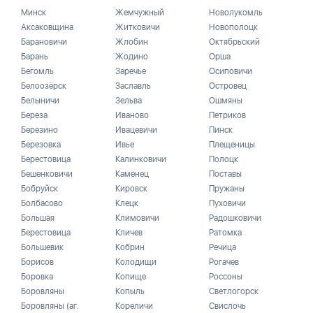
Минск
Жемчужный
Новолукомль
Аксаковщина
Житковичи
Новополоцк
Барановичи
Жлобин
Октябрьский
Барань
Жодино
Орша
Бегомль
Заречье
Осиповичи
Белоозёрск
Заславль
Островец
Белыничи
Зельва
Ошмяны
Береза
Иваново
Петриков
Березино
Ивацевичи
Пинск
Березовка
Ивье
Плещеницы
Берестовица
Калинковичи
Полоцк
Бешенковичи
Каменец
Поставы
Бобруйск
Кировск
Пружаны
Болбасово
Клецк
Пуховичи
Большая
Климовичи
Радошковичи
Берестовица
Кличев
Ратомка
Большевик
Кобрин
Речица
Борисов
Колодищи
Рогачев
Боровка
Копище
Россоны
Боровляны
Копыль
Светлогорск
Боровляны (аг.
Кореличи
Свислочь