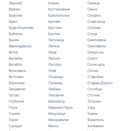
Лесной)
Корма
Сеница
Брагин
Костюковичи
Сенно
Браслав
Краснополье
Скидель
Брест
Кричев
Славгород
Буда-Кошелево
Круглое
Слоним
Буйничи
Крупки
Слуцк
Быхов
Лельчицы
Смиловичи
Верхнедвинск
Лепель
Смолевичи
Ветка
Лида
Сморгонь
Вилейка
Лиозно
Сокол
Витебск
Логойск
Солигорск
Волковыск
Лоев
Сосны
Воложин
Лошница
Старобин
Вороново
Лунинец
Старые Дороги
Ганцевичи
Любань
Столбцы
Гатово
Ляховичи
Столин
Глубокое
Малорита
Толочин
Глуск
Марьина Горка
Узда
Гомель
Мачулищи
Ушачи
Горки
Микашевичи
Фаниполь
Городок
Минск
Хатежино