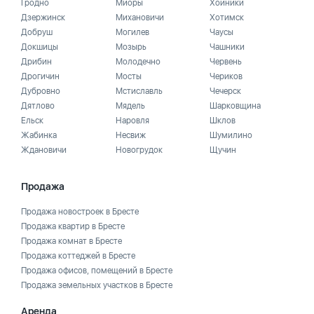
Гродно
Миоры
Хойники
Дзержинск
Михановичи
Хотимск
Добруш
Могилев
Чаусы
Докшицы
Мозырь
Чашники
Дрибин
Молодечно
Червень
Дрогичин
Мосты
Чериков
Дубровно
Мстиславль
Чечерск
Дятлово
Мядель
Шарковщина
Ельск
Наровля
Шклов
Жабинка
Несвиж
Шумилино
Ждановичи
Новогрудок
Щучин
Продажа
Продажа новостроек в Бресте
Продажа квартир в Бресте
Продажа комнат в Бресте
Продажа коттеджей в Бресте
Продажа офисов, помещений в Бресте
Продажа земельных участков в Бресте
Аренда