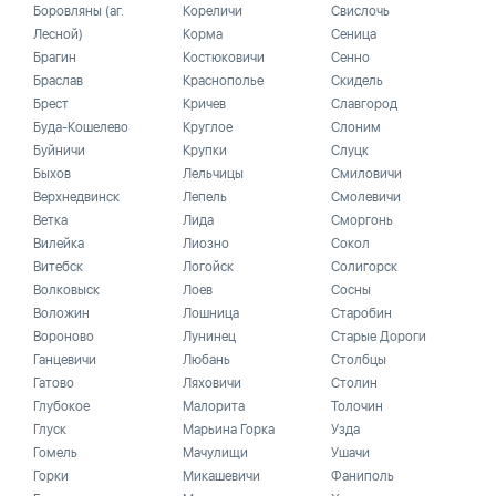
Боровляны (аг.
Кореличи
Свислочь
Лесной)
Корма
Сеница
Брагин
Костюковичи
Сенно
Браслав
Краснополье
Скидель
Брест
Кричев
Славгород
Буда-Кошелево
Круглое
Слоним
Буйничи
Крупки
Слуцк
Быхов
Лельчицы
Смиловичи
Верхнедвинск
Лепель
Смолевичи
Ветка
Лида
Сморгонь
Вилейка
Лиозно
Сокол
Витебск
Логойск
Солигорск
Волковыск
Лоев
Сосны
Воложин
Лошница
Старобин
Вороново
Лунинец
Старые Дороги
Ганцевичи
Любань
Столбцы
Гатово
Ляховичи
Столин
Глубокое
Малорита
Толочин
Глуск
Марьина Горка
Узда
Гомель
Мачулищи
Ушачи
Горки
Микашевичи
Фаниполь