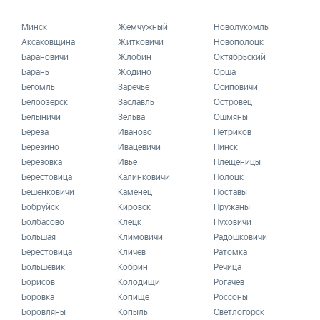
Минск
Жемчужный
Новолукомль
Аксаковщина
Житковичи
Новополоцк
Барановичи
Жлобин
Октябрьский
Барань
Жодино
Орша
Бегомль
Заречье
Осиповичи
Белоозёрск
Заславль
Островец
Белыничи
Зельва
Ошмяны
Береза
Иваново
Петриков
Березино
Ивацевичи
Пинск
Березовка
Ивье
Плещеницы
Берестовица
Калинковичи
Полоцк
Бешенковичи
Каменец
Поставы
Бобруйск
Кировск
Пружаны
Болбасово
Клецк
Пуховичи
Большая
Климовичи
Радошковичи
Берестовица
Кличев
Ратомка
Большевик
Кобрин
Речица
Борисов
Колодищи
Рогачев
Боровка
Копище
Россоны
Боровляны
Копыль
Светлогорск