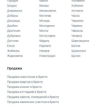
Городок
Минск
Хатежино
Гродно
Миоры
Хойники
Дзержинск
Михановичи
Хотимск
Добруш
Могилев
Чаусы
Докшицы
Мозырь
Чашники
Дрибин
Молодечно
Червень
Дрогичин
Мосты
Чериков
Дубровно
Мстиславль
Чечерск
Дятлово
Мядель
Шарковщина
Ельск
Наровля
Шклов
Жабинка
Несвиж
Шумилино
Ждановичи
Новогрудок
Щучин
Продажа
Продажа новостроек в Бресте
Продажа квартир в Бресте
Продажа комнат в Бресте
Продажа коттеджей в Бресте
Продажа офисов, помещений в Бресте
Продажа земельных участков в Бресте