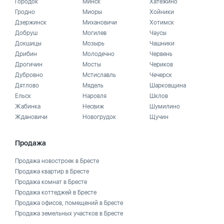
Городок
Минск
Хатежино
Гродно
Миоры
Хойники
Дзержинск
Михановичи
Хотимск
Добруш
Могилев
Чаусы
Докшицы
Мозырь
Чашники
Дрибин
Молодечно
Червень
Дрогичин
Мосты
Чериков
Дубровно
Мстиславль
Чечерск
Дятлово
Мядель
Шарковщина
Ельск
Наровля
Шклов
Жабинка
Несвиж
Шумилино
Ждановичи
Новогрудок
Щучин
Продажа
Продажа новостроек в Бресте
Продажа квартир в Бресте
Продажа комнат в Бресте
Продажа коттеджей в Бресте
Продажа офисов, помещений в Бресте
Продажа земельных участков в Бресте