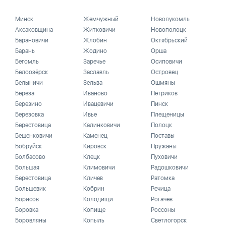
Минск
Жемчужный
Новолукомль
Аксаковщина
Житковичи
Новополоцк
Барановичи
Жлобин
Октябрьский
Барань
Жодино
Орша
Бегомль
Заречье
Осиповичи
Белоозёрск
Заславль
Островец
Белыничи
Зельва
Ошмяны
Береза
Иваново
Петриков
Березино
Ивацевичи
Пинск
Березовка
Ивье
Плещеницы
Берестовица
Калинковичи
Полоцк
Бешенковичи
Каменец
Поставы
Бобруйск
Кировск
Пружаны
Болбасово
Клецк
Пуховичи
Большая
Климовичи
Радошковичи
Берестовица
Кличев
Ратомка
Большевик
Кобрин
Речица
Борисов
Колодищи
Рогачев
Боровка
Копище
Россоны
Боровляны
Копыль
Светлогорск