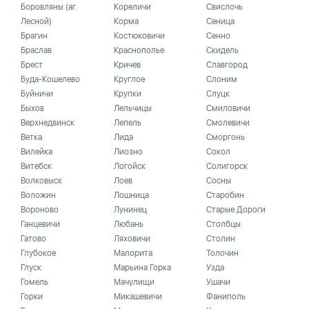
Боровляны (аг.
Кореличи
Свислочь
Лесной)
Корма
Сеница
Брагин
Костюковичи
Сенно
Браслав
Краснополье
Скидель
Брест
Кричев
Славгород
Буда-Кошелево
Круглое
Слоним
Буйничи
Крупки
Слуцк
Быхов
Лельчицы
Смиловичи
Верхнедвинск
Лепель
Смолевичи
Ветка
Лида
Сморгонь
Вилейка
Лиозно
Сокол
Витебск
Логойск
Солигорск
Волковыск
Лоев
Сосны
Воложин
Лошница
Старобин
Вороново
Лунинец
Старые Дороги
Ганцевичи
Любань
Столбцы
Гатово
Ляховичи
Столин
Глубокое
Малорита
Толочин
Глуск
Марьина Горка
Узда
Гомель
Мачулищи
Ушачи
Горки
Микашевичи
Фаниполь