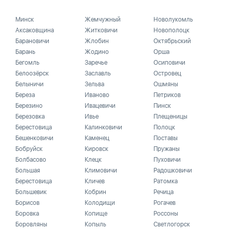
Минск
Жемчужный
Новолукомль
Аксаковщина
Житковичи
Новополоцк
Барановичи
Жлобин
Октябрьский
Барань
Жодино
Орша
Бегомль
Заречье
Осиповичи
Белоозёрск
Заславль
Островец
Белыничи
Зельва
Ошмяны
Береза
Иваново
Петриков
Березино
Ивацевичи
Пинск
Березовка
Ивье
Плещеницы
Берестовица
Калинковичи
Полоцк
Бешенковичи
Каменец
Поставы
Бобруйск
Кировск
Пружаны
Болбасово
Клецк
Пуховичи
Большая
Климовичи
Радошковичи
Берестовица
Кличев
Ратомка
Большевик
Кобрин
Речица
Борисов
Колодищи
Рогачев
Боровка
Копище
Россоны
Боровляны
Копыль
Светлогорск