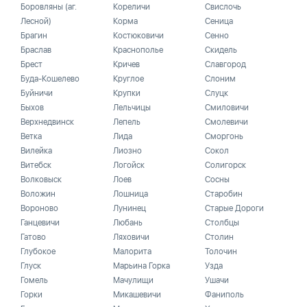
Боровляны (аг.
Кореличи
Свислочь
Лесной)
Корма
Сеница
Брагин
Костюковичи
Сенно
Браслав
Краснополье
Скидель
Брест
Кричев
Славгород
Буда-Кошелево
Круглое
Слоним
Буйничи
Крупки
Слуцк
Быхов
Лельчицы
Смиловичи
Верхнедвинск
Лепель
Смолевичи
Ветка
Лида
Сморгонь
Вилейка
Лиозно
Сокол
Витебск
Логойск
Солигорск
Волковыск
Лоев
Сосны
Воложин
Лошница
Старобин
Вороново
Лунинец
Старые Дороги
Ганцевичи
Любань
Столбцы
Гатово
Ляховичи
Столин
Глубокое
Малорита
Толочин
Глуск
Марьина Горка
Узда
Гомель
Мачулищи
Ушачи
Горки
Микашевичи
Фаниполь