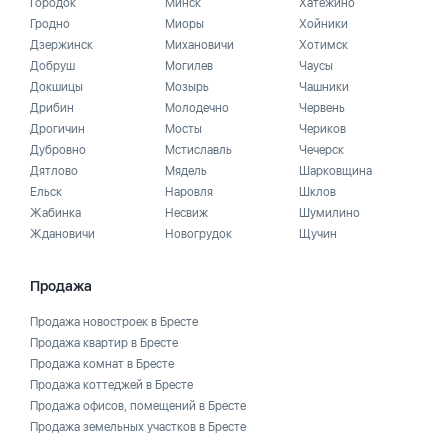
Городок
Минск
Хатежино
Гродно
Миоры
Хойники
Дзержинск
Михановичи
Хотимск
Добруш
Могилев
Чаусы
Докшицы
Мозырь
Чашники
Дрибин
Молодечно
Червень
Дрогичин
Мосты
Чериков
Дубровно
Мстиславль
Чечерск
Дятлово
Мядель
Шарковщина
Ельск
Наровля
Шклов
Жабинка
Несвиж
Шумилино
Ждановичи
Новогрудок
Щучин
Продажа
Продажа новостроек в Бресте
Продажа квартир в Бресте
Продажа комнат в Бресте
Продажа коттеджей в Бресте
Продажа офисов, помещений в Бресте
Продажа земельных участков в Бресте