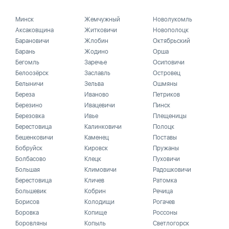
Минск
Жемчужный
Новолукомль
Аксаковщина
Житковичи
Новополоцк
Барановичи
Жлобин
Октябрьский
Барань
Жодино
Орша
Бегомль
Заречье
Осиповичи
Белоозёрск
Заславль
Островец
Белыничи
Зельва
Ошмяны
Береза
Иваново
Петриков
Березино
Ивацевичи
Пинск
Березовка
Ивье
Плещеницы
Берестовица
Калинковичи
Полоцк
Бешенковичи
Каменец
Поставы
Бобруйск
Кировск
Пружаны
Болбасово
Клецк
Пуховичи
Большая
Климовичи
Радошковичи
Берестовица
Кличев
Ратомка
Большевик
Кобрин
Речица
Борисов
Колодищи
Рогачев
Боровка
Копище
Россоны
Боровляны
Копыль
Светлогорск