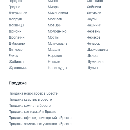
Городок
Минск
Хатежино
Гродно
Миоры
Хойники
Дзержинск
Михановичи
Хотимск
Добруш
Могилев
Чаусы
Докшицы
Мозырь
Чашники
Дрибин
Молодечно
Червень
Дрогичин
Мосты
Чериков
Дубровно
Мстиславль
Чечерск
Дятлово
Мядель
Шарковщина
Ельск
Наровля
Шклов
Жабинка
Несвиж
Шумилино
Ждановичи
Новогрудок
Щучин
Продажа
Продажа новостроек в Бресте
Продажа квартир в Бресте
Продажа комнат в Бресте
Продажа коттеджей в Бресте
Продажа офисов, помещений в Бресте
Продажа земельных участков в Бресте