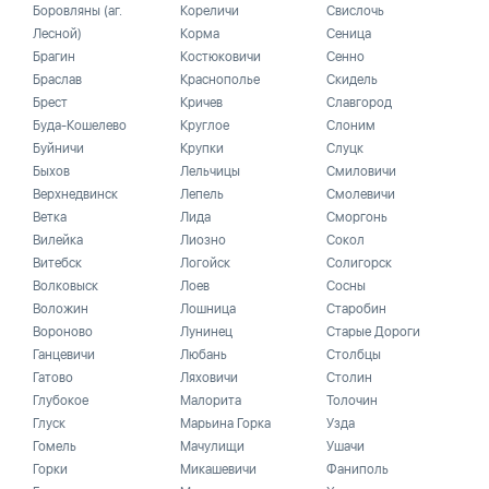
Боровляны (аг.
Кореличи
Свислочь
Лесной)
Корма
Сеница
Брагин
Костюковичи
Сенно
Браслав
Краснополье
Скидель
Брест
Кричев
Славгород
Буда-Кошелево
Круглое
Слоним
Буйничи
Крупки
Слуцк
Быхов
Лельчицы
Смиловичи
Верхнедвинск
Лепель
Смолевичи
Ветка
Лида
Сморгонь
Вилейка
Лиозно
Сокол
Витебск
Логойск
Солигорск
Волковыск
Лоев
Сосны
Воложин
Лошница
Старобин
Вороново
Лунинец
Старые Дороги
Ганцевичи
Любань
Столбцы
Гатово
Ляховичи
Столин
Глубокое
Малорита
Толочин
Глуск
Марьина Горка
Узда
Гомель
Мачулищи
Ушачи
Горки
Микашевичи
Фаниполь