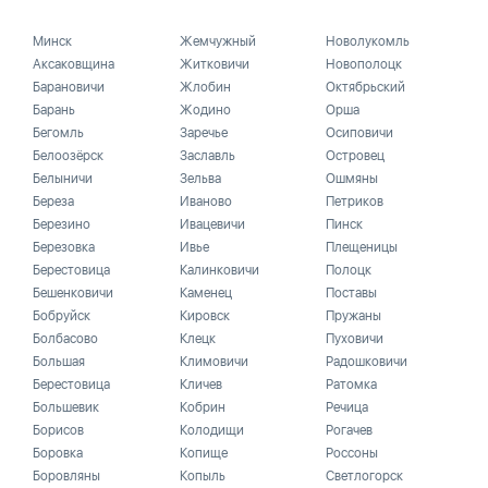
Минск
Жемчужный
Новолукомль
Аксаковщина
Житковичи
Новополоцк
Барановичи
Жлобин
Октябрьский
Барань
Жодино
Орша
Бегомль
Заречье
Осиповичи
Белоозёрск
Заславль
Островец
Белыничи
Зельва
Ошмяны
Береза
Иваново
Петриков
Березино
Ивацевичи
Пинск
Березовка
Ивье
Плещеницы
Берестовица
Калинковичи
Полоцк
Бешенковичи
Каменец
Поставы
Бобруйск
Кировск
Пружаны
Болбасово
Клецк
Пуховичи
Большая
Климовичи
Радошковичи
Берестовица
Кличев
Ратомка
Большевик
Кобрин
Речица
Борисов
Колодищи
Рогачев
Боровка
Копище
Россоны
Боровляны
Копыль
Светлогорск