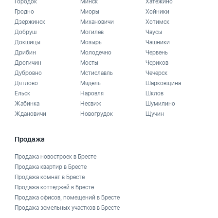
Городок
Минск
Хатежино
Гродно
Миоры
Хойники
Дзержинск
Михановичи
Хотимск
Добруш
Могилев
Чаусы
Докшицы
Мозырь
Чашники
Дрибин
Молодечно
Червень
Дрогичин
Мосты
Чериков
Дубровно
Мстиславль
Чечерск
Дятлово
Мядель
Шарковщина
Ельск
Наровля
Шклов
Жабинка
Несвиж
Шумилино
Ждановичи
Новогрудок
Щучин
Продажа
Продажа новостроек в Бресте
Продажа квартир в Бресте
Продажа комнат в Бресте
Продажа коттеджей в Бресте
Продажа офисов, помещений в Бресте
Продажа земельных участков в Бресте