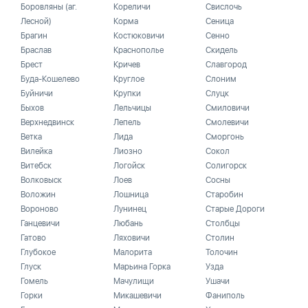
Боровляны (аг.
Кореличи
Свислочь
Лесной)
Корма
Сеница
Брагин
Костюковичи
Сенно
Браслав
Краснополье
Скидель
Брест
Кричев
Славгород
Буда-Кошелево
Круглое
Слоним
Буйничи
Крупки
Слуцк
Быхов
Лельчицы
Смиловичи
Верхнедвинск
Лепель
Смолевичи
Ветка
Лида
Сморгонь
Вилейка
Лиозно
Сокол
Витебск
Логойск
Солигорск
Волковыск
Лоев
Сосны
Воложин
Лошница
Старобин
Вороново
Лунинец
Старые Дороги
Ганцевичи
Любань
Столбцы
Гатово
Ляховичи
Столин
Глубокое
Малорита
Толочин
Глуск
Марьина Горка
Узда
Гомель
Мачулищи
Ушачи
Горки
Микашевичи
Фаниполь