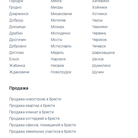
Городок
Минск
Хатежино
Гродно
Миоры
Хойники
Дзержинск
Михановичи
Хотимск
Добруш
Могилев
Чаусы
Докшицы
Мозырь
Чашники
Дрибин
Молодечно
Червень
Дрогичин
Мосты
Чериков
Дубровно
Мстиславль
Чечерск
Дятлово
Мядель
Шарковщина
Ельск
Наровля
Шклов
Жабинка
Несвиж
Шумилино
Ждановичи
Новогрудок
Щучин
Продажа
Продажа новостроек в Бресте
Продажа квартир в Бресте
Продажа комнат в Бресте
Продажа коттеджей в Бресте
Продажа офисов, помещений в Бресте
Продажа земельных участков в Бресте