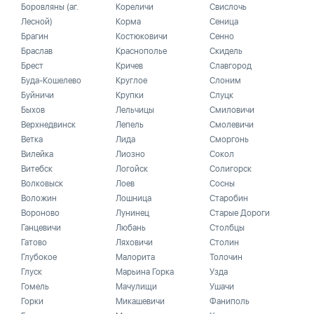
Боровляны (аг.
Кореличи
Свислочь
Лесной)
Корма
Сеница
Брагин
Костюковичи
Сенно
Браслав
Краснополье
Скидель
Брест
Кричев
Славгород
Буда-Кошелево
Круглое
Слоним
Буйничи
Крупки
Слуцк
Быхов
Лельчицы
Смиловичи
Верхнедвинск
Лепель
Смолевичи
Ветка
Лида
Сморгонь
Вилейка
Лиозно
Сокол
Витебск
Логойск
Солигорск
Волковыск
Лоев
Сосны
Воложин
Лошница
Старобин
Вороново
Лунинец
Старые Дороги
Ганцевичи
Любань
Столбцы
Гатово
Ляховичи
Столин
Глубокое
Малорита
Толочин
Глуск
Марьина Горка
Узда
Гомель
Мачулищи
Ушачи
Горки
Микашевичи
Фаниполь