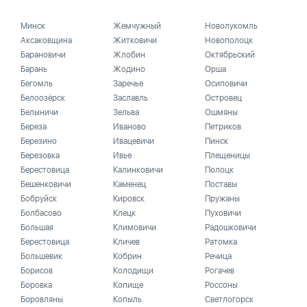
Минск
Жемчужный
Новолукомль
Аксаковщина
Житковичи
Новополоцк
Барановичи
Жлобин
Октябрьский
Барань
Жодино
Орша
Бегомль
Заречье
Осиповичи
Белоозёрск
Заславль
Островец
Белыничи
Зельва
Ошмяны
Береза
Иваново
Петриков
Березино
Ивацевичи
Пинск
Березовка
Ивье
Плещеницы
Берестовица
Калинковичи
Полоцк
Бешенковичи
Каменец
Поставы
Бобруйск
Кировск
Пружаны
Болбасово
Клецк
Пуховичи
Большая
Климовичи
Радошковичи
Берестовица
Кличев
Ратомка
Большевик
Кобрин
Речица
Борисов
Колодищи
Рогачев
Боровка
Копище
Россоны
Боровляны
Копыль
Светлогорск