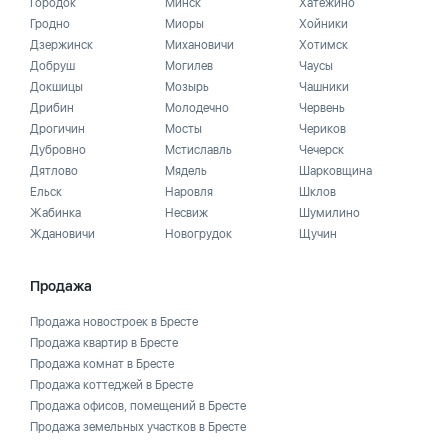
Городок
Минск
Хатежино
Гродно
Миоры
Хойники
Дзержинск
Михановичи
Хотимск
Добруш
Могилев
Чаусы
Докшицы
Мозырь
Чашники
Дрибин
Молодечно
Червень
Дрогичин
Мосты
Чериков
Дубровно
Мстиславль
Чечерск
Дятлово
Мядель
Шарковщина
Ельск
Наровля
Шклов
Жабинка
Несвиж
Шумилино
Ждановичи
Новогрудок
Щучин
Продажа
Продажа новостроек в Бресте
Продажа квартир в Бресте
Продажа комнат в Бресте
Продажа коттеджей в Бресте
Продажа офисов, помещений в Бресте
Продажа земельных участков в Бресте