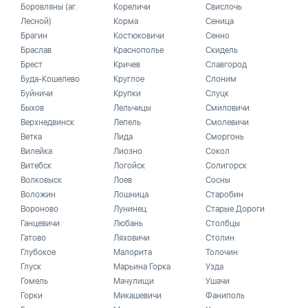
Боровляны (аг.
Кореличи
Свислочь
Лесной)
Корма
Сеница
Брагин
Костюковичи
Сенно
Браслав
Краснополье
Скидель
Брест
Кричев
Славгород
Буда-Кошелево
Круглое
Слоним
Буйничи
Крупки
Слуцк
Быхов
Лельчицы
Смиловичи
Верхнедвинск
Лепель
Смолевичи
Ветка
Лида
Сморгонь
Вилейка
Лиозно
Сокол
Витебск
Логойск
Солигорск
Волковыск
Лоев
Сосны
Воложин
Лошница
Старобин
Вороново
Лунинец
Старые Дороги
Ганцевичи
Любань
Столбцы
Гатово
Ляховичи
Столин
Глубокое
Малорита
Толочин
Глуск
Марьина Горка
Узда
Гомель
Мачулищи
Ушачи
Горки
Микашевичи
Фаниполь