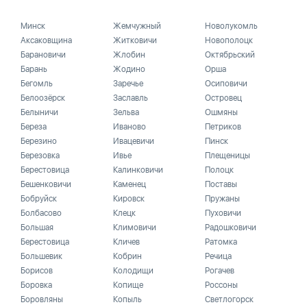
Минск
Жемчужный
Новолукомль
Аксаковщина
Житковичи
Новополоцк
Барановичи
Жлобин
Октябрьский
Барань
Жодино
Орша
Бегомль
Заречье
Осиповичи
Белоозёрск
Заславль
Островец
Белыничи
Зельва
Ошмяны
Береза
Иваново
Петриков
Березино
Ивацевичи
Пинск
Березовка
Ивье
Плещеницы
Берестовица
Калинковичи
Полоцк
Бешенковичи
Каменец
Поставы
Бобруйск
Кировск
Пружаны
Болбасово
Клецк
Пуховичи
Большая
Климовичи
Радошковичи
Берестовица
Кличев
Ратомка
Большевик
Кобрин
Речица
Борисов
Колодищи
Рогачев
Боровка
Копище
Россоны
Боровляны
Копыль
Светлогорск