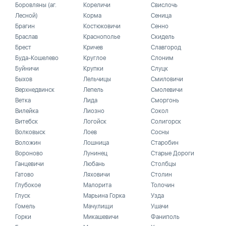
Боровляны (аг.
Кореличи
Свислочь
Лесной)
Корма
Сеница
Брагин
Костюковичи
Сенно
Браслав
Краснополье
Скидель
Брест
Кричев
Славгород
Буда-Кошелево
Круглое
Слоним
Буйничи
Крупки
Слуцк
Быхов
Лельчицы
Смиловичи
Верхнедвинск
Лепель
Смолевичи
Ветка
Лида
Сморгонь
Вилейка
Лиозно
Сокол
Витебск
Логойск
Солигорск
Волковыск
Лоев
Сосны
Воложин
Лошница
Старобин
Вороново
Лунинец
Старые Дороги
Ганцевичи
Любань
Столбцы
Гатово
Ляховичи
Столин
Глубокое
Малорита
Толочин
Глуск
Марьина Горка
Узда
Гомель
Мачулищи
Ушачи
Горки
Микашевичи
Фаниполь