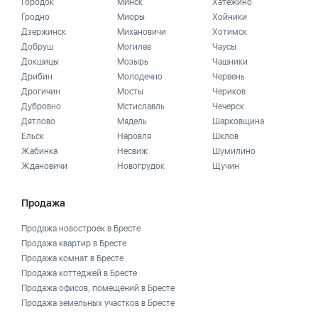
Городок
Минск
Хатежино
Гродно
Миоры
Хойники
Дзержинск
Михановичи
Хотимск
Добруш
Могилев
Чаусы
Докшицы
Мозырь
Чашники
Дрибин
Молодечно
Червень
Дрогичин
Мосты
Чериков
Дубровно
Мстиславль
Чечерск
Дятлово
Мядель
Шарковщина
Ельск
Наровля
Шклов
Жабинка
Несвиж
Шумилино
Ждановичи
Новогрудок
Щучин
Продажа
Продажа новостроек в Бресте
Продажа квартир в Бресте
Продажа комнат в Бресте
Продажа коттеджей в Бресте
Продажа офисов, помещений в Бресте
Продажа земельных участков в Бресте