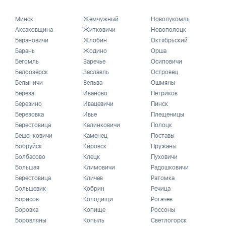
Минск
Жемчужный
Новолукомль
Аксаковщина
Житковичи
Новополоцк
Барановичи
Жлобин
Октябрьский
Барань
Жодино
Орша
Бегомль
Заречье
Осиповичи
Белоозёрск
Заславль
Островец
Белыничи
Зельва
Ошмяны
Береза
Иваново
Петриков
Березино
Ивацевичи
Пинск
Березовка
Ивье
Плещеницы
Берестовица
Калинковичи
Полоцк
Бешенковичи
Каменец
Поставы
Бобруйск
Кировск
Пружаны
Болбасово
Клецк
Пуховичи
Большая
Климовичи
Радошковичи
Берестовица
Кличев
Ратомка
Большевик
Кобрин
Речица
Борисов
Колодищи
Рогачев
Боровка
Копище
Россоны
Боровляны
Копыль
Светлогорск