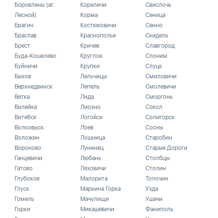
Боровляны (аг.
Кореличи
Свислочь
Лесной)
Корма
Сеница
Брагин
Костюковичи
Сенно
Браслав
Краснополье
Скидель
Брест
Кричев
Славгород
Буда-Кошелево
Круглое
Слоним
Буйничи
Крупки
Слуцк
Быхов
Лельчицы
Смиловичи
Верхнедвинск
Лепель
Смолевичи
Ветка
Лида
Сморгонь
Вилейка
Лиозно
Сокол
Витебск
Логойск
Солигорск
Волковыск
Лоев
Сосны
Воложин
Лошница
Старобин
Вороново
Лунинец
Старые Дороги
Ганцевичи
Любань
Столбцы
Гатово
Ляховичи
Столин
Глубокое
Малорита
Толочин
Глуск
Марьина Горка
Узда
Гомель
Мачулищи
Ушачи
Горки
Микашевичи
Фаниполь