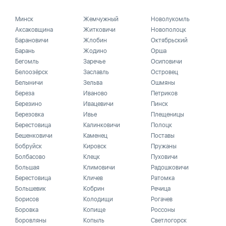
Минск
Жемчужный
Новолукомль
Аксаковщина
Житковичи
Новополоцк
Барановичи
Жлобин
Октябрьский
Барань
Жодино
Орша
Бегомль
Заречье
Осиповичи
Белоозёрск
Заславль
Островец
Белыничи
Зельва
Ошмяны
Береза
Иваново
Петриков
Березино
Ивацевичи
Пинск
Березовка
Ивье
Плещеницы
Берестовица
Калинковичи
Полоцк
Бешенковичи
Каменец
Поставы
Бобруйск
Кировск
Пружаны
Болбасово
Клецк
Пуховичи
Большая
Климовичи
Радошковичи
Берестовица
Кличев
Ратомка
Большевик
Кобрин
Речица
Борисов
Колодищи
Рогачев
Боровка
Копище
Россоны
Боровляны
Копыль
Светлогорск