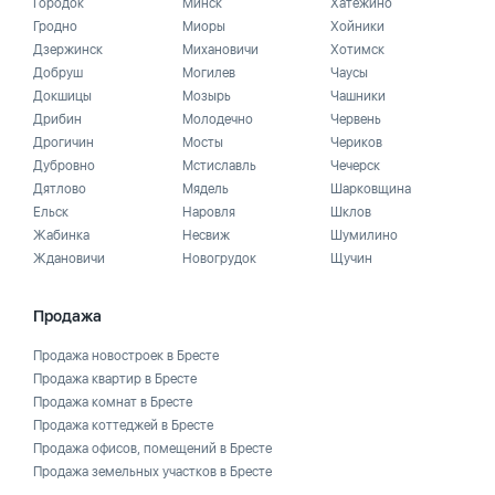
Городок
Минск
Хатежино
Гродно
Миоры
Хойники
Дзержинск
Михановичи
Хотимск
Добруш
Могилев
Чаусы
Докшицы
Мозырь
Чашники
Дрибин
Молодечно
Червень
Дрогичин
Мосты
Чериков
Дубровно
Мстиславль
Чечерск
Дятлово
Мядель
Шарковщина
Ельск
Наровля
Шклов
Жабинка
Несвиж
Шумилино
Ждановичи
Новогрудок
Щучин
Продажа
Продажа новостроек в Бресте
Продажа квартир в Бресте
Продажа комнат в Бресте
Продажа коттеджей в Бресте
Продажа офисов, помещений в Бресте
Продажа земельных участков в Бресте