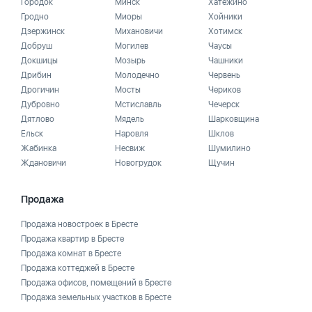
Городок
Минск
Хатежино
Гродно
Миоры
Хойники
Дзержинск
Михановичи
Хотимск
Добруш
Могилев
Чаусы
Докшицы
Мозырь
Чашники
Дрибин
Молодечно
Червень
Дрогичин
Мосты
Чериков
Дубровно
Мстиславль
Чечерск
Дятлово
Мядель
Шарковщина
Ельск
Наровля
Шклов
Жабинка
Несвиж
Шумилино
Ждановичи
Новогрудок
Щучин
Продажа
Продажа новостроек в Бресте
Продажа квартир в Бресте
Продажа комнат в Бресте
Продажа коттеджей в Бресте
Продажа офисов, помещений в Бресте
Продажа земельных участков в Бресте