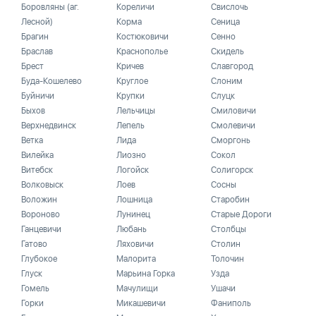
Боровляны (аг.
Кореличи
Свислочь
Лесной)
Корма
Сеница
Брагин
Костюковичи
Сенно
Браслав
Краснополье
Скидель
Брест
Кричев
Славгород
Буда-Кошелево
Круглое
Слоним
Буйничи
Крупки
Слуцк
Быхов
Лельчицы
Смиловичи
Верхнедвинск
Лепель
Смолевичи
Ветка
Лида
Сморгонь
Вилейка
Лиозно
Сокол
Витебск
Логойск
Солигорск
Волковыск
Лоев
Сосны
Воложин
Лошница
Старобин
Вороново
Лунинец
Старые Дороги
Ганцевичи
Любань
Столбцы
Гатово
Ляховичи
Столин
Глубокое
Малорита
Толочин
Глуск
Марьина Горка
Узда
Гомель
Мачулищи
Ушачи
Горки
Микашевичи
Фаниполь