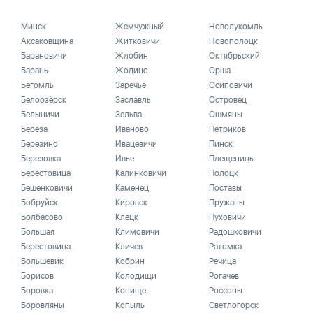
Минск
Жемчужный
Новолукомль
Аксаковщина
Житковичи
Новополоцк
Барановичи
Жлобин
Октябрьский
Барань
Жодино
Орша
Бегомль
Заречье
Осиповичи
Белоозёрск
Заславль
Островец
Белыничи
Зельва
Ошмяны
Береза
Иваново
Петриков
Березино
Ивацевичи
Пинск
Березовка
Ивье
Плещеницы
Берестовица
Калинковичи
Полоцк
Бешенковичи
Каменец
Поставы
Бобруйск
Кировск
Пружаны
Болбасово
Клецк
Пуховичи
Большая
Климовичи
Радошковичи
Берестовица
Кличев
Ратомка
Большевик
Кобрин
Речица
Борисов
Колодищи
Рогачев
Боровка
Копище
Россоны
Боровляны
Копыль
Светлогорск