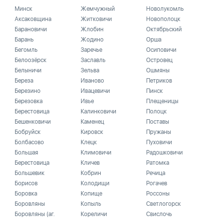
Минск
Жемчужный
Новолукомль
Аксаковщина
Житковичи
Новополоцк
Барановичи
Жлобин
Октябрьский
Барань
Жодино
Орша
Бегомль
Заречье
Осиповичи
Белоозёрск
Заславль
Островец
Белыничи
Зельва
Ошмяны
Береза
Иваново
Петриков
Березино
Ивацевичи
Пинск
Березовка
Ивье
Плещеницы
Берестовица
Калинковичи
Полоцк
Бешенковичи
Каменец
Поставы
Бобруйск
Кировск
Пружаны
Болбасово
Клецк
Пуховичи
Большая
Климовичи
Радошковичи
Берестовица
Кличев
Ратомка
Большевик
Кобрин
Речица
Борисов
Колодищи
Рогачев
Боровка
Копище
Россоны
Боровляны
Копыль
Светлогорск
Боровляны (аг.
Кореличи
Свислочь