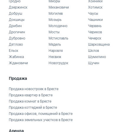
Гродно
Миоры
Хойники
Дзержинск
Михановичи
Хотимск
Добруш
Могилев
Чаусы
Докшицы
Мозырь
Чашники
Дрибин
Молодечно
Червень
Дрогичин
Мосты
Чериков
Дубровно
Мстиславль
Чечерск
Дятлово
Мядель
Шарковщина
Ельск
Наровля
Шклов
Жабинка
Несвиж
Шумилино
Ждановичи
Новогрудок
Щучин
Продажа
Продажа новостроек в Бресте
Продажа квартир в Бресте
Продажа комнат в Бресте
Продажа коттеджей в Бресте
Продажа офисов, помещений в Бресте
Продажа земельных участков в Бресте
Аренда