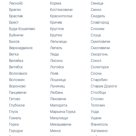
Лесной)
Корма
Сеница
Брагин
Костюковичи
Сенно
Браслав
Краснополье
Скидель
Брест
Кричев
Славгород
Буда-Кошелево
Круглое
Слоним
Буйничи
Крупки
Слуцк
Быхов
Лельчицы
Смиловичи
Верхнедвинск
Лепель
Смолевичи
Ветка
Лида
Сморгонь
Вилейка
Лиозно
Сокол
Витебск
Логойск
Солигорск
Волковыск
Лоев
Сосны
Воложин
Лошница
Старобин
Вороново
Лунинец
Старые Дороги
Ганцевичи
Любань
Столбцы
Гатово
Ляховичи
Столин
Глубокое
Малорита
Толочин
Глуск
Марьина Горка
Узда
Гомель
Мачулищи
Ушачи
Горки
Микашевичи
Фаниполь
Городок
Минск
Хатежино