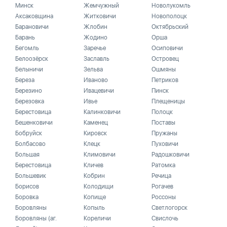
Минск
Жемчужный
Новолукомль
Аксаковщина
Житковичи
Новополоцк
Барановичи
Жлобин
Октябрьский
Барань
Жодино
Орша
Бегомль
Заречье
Осиповичи
Белоозёрск
Заславль
Островец
Белыничи
Зельва
Ошмяны
Береза
Иваново
Петриков
Березино
Ивацевичи
Пинск
Березовка
Ивье
Плещеницы
Берестовица
Калинковичи
Полоцк
Бешенковичи
Каменец
Поставы
Бобруйск
Кировск
Пружаны
Болбасово
Клецк
Пуховичи
Большая
Климовичи
Радошковичи
Берестовица
Кличев
Ратомка
Большевик
Кобрин
Речица
Борисов
Колодищи
Рогачев
Боровка
Копище
Россоны
Боровляны
Копыль
Светлогорск
Боровляны (аг.
Кореличи
Свислочь