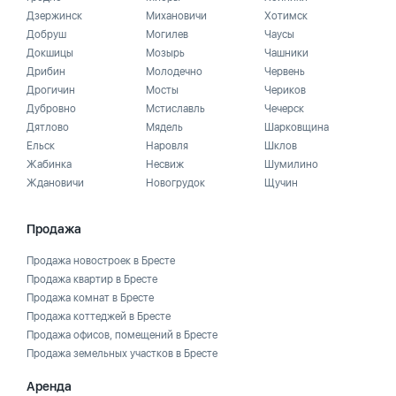
Дзержинск
Михановичи
Хотимск
Добруш
Могилев
Чаусы
Докшицы
Мозырь
Чашники
Дрибин
Молодечно
Червень
Дрогичин
Мосты
Чериков
Дубровно
Мстиславль
Чечерск
Дятлово
Мядель
Шарковщина
Ельск
Наровля
Шклов
Жабинка
Несвиж
Шумилино
Ждановичи
Новогрудок
Щучин
Продажа
Продажа новостроек в Бресте
Продажа квартир в Бресте
Продажа комнат в Бресте
Продажа коттеджей в Бресте
Продажа офисов, помещений в Бресте
Продажа земельных участков в Бресте
Аренда