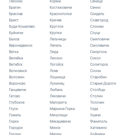
Лесной)
Корма
Сеница
Брагин
Костюковичи
Сенно
Браслав
Краснополье
Скидель
Брест
Кричев
Славгород
Буда-Кошелево
Круглое
Слоним
Буйничи
Крупки
Слуцк
Быхов
Лельчицы
Смиловичи
Верхнедвинск
Лепель
Смолевичи
Ветка
Лида
Сморгонь
Вилейка
Лиозно
Сокол
Витебск
Логойск
Солигорск
Волковыск
Лоев
Сосны
Воложин
Лошница
Старобин
Вороново
Лунинец
Старые Дороги
Ганцевичи
Любань
Столбцы
Гатово
Ляховичи
Столин
Глубокое
Малорита
Толочин
Глуск
Марьина Горка
Узда
Гомель
Мачулищи
Ушачи
Горки
Микашевичи
Фаниполь
Городок
Минск
Хатежино
Гродно
Миоры
Хойники