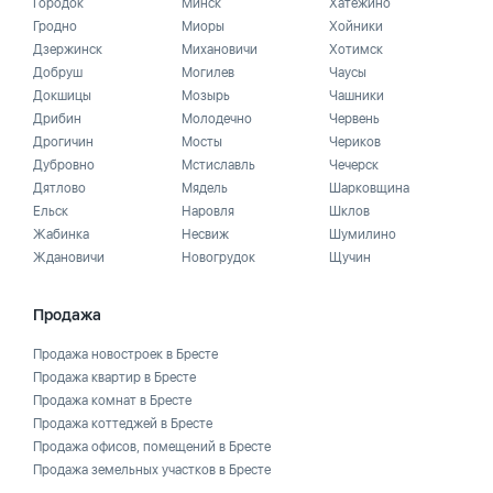
Городок
Минск
Хатежино
Гродно
Миоры
Хойники
Дзержинск
Михановичи
Хотимск
Добруш
Могилев
Чаусы
Докшицы
Мозырь
Чашники
Дрибин
Молодечно
Червень
Дрогичин
Мосты
Чериков
Дубровно
Мстиславль
Чечерск
Дятлово
Мядель
Шарковщина
Ельск
Наровля
Шклов
Жабинка
Несвиж
Шумилино
Ждановичи
Новогрудок
Щучин
Продажа
Продажа новостроек в Бресте
Продажа квартир в Бресте
Продажа комнат в Бресте
Продажа коттеджей в Бресте
Продажа офисов, помещений в Бресте
Продажа земельных участков в Бресте