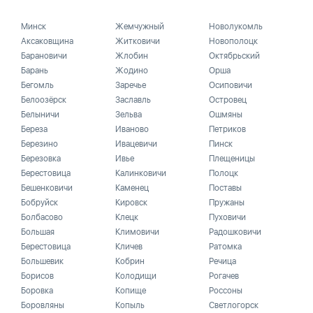
Минск
Жемчужный
Новолукомль
Аксаковщина
Житковичи
Новополоцк
Барановичи
Жлобин
Октябрьский
Барань
Жодино
Орша
Бегомль
Заречье
Осиповичи
Белоозёрск
Заславль
Островец
Белыничи
Зельва
Ошмяны
Береза
Иваново
Петриков
Березино
Ивацевичи
Пинск
Березовка
Ивье
Плещеницы
Берестовица
Калинковичи
Полоцк
Бешенковичи
Каменец
Поставы
Бобруйск
Кировск
Пружаны
Болбасово
Клецк
Пуховичи
Большая
Климовичи
Радошковичи
Берестовица
Кличев
Ратомка
Большевик
Кобрин
Речица
Борисов
Колодищи
Рогачев
Боровка
Копище
Россоны
Боровляны
Копыль
Светлогорск