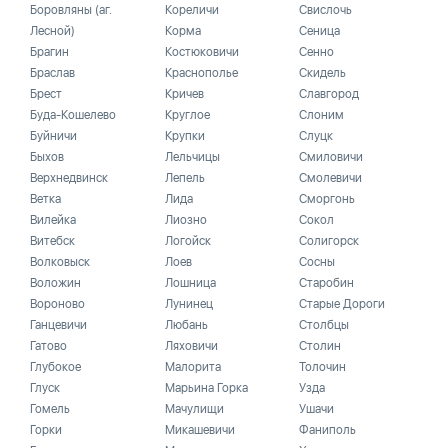
Боровляны (аг.
Кореличи
Свислочь
Лесной)
Корма
Сеница
Брагин
Костюковичи
Сенно
Браслав
Краснополье
Скидель
Брест
Кричев
Славгород
Буда-Кошелево
Круглое
Слоним
Буйничи
Крупки
Слуцк
Быхов
Лельчицы
Смиловичи
Верхнедвинск
Лепель
Смолевичи
Ветка
Лида
Сморгонь
Вилейка
Лиозно
Сокол
Витебск
Логойск
Солигорск
Волковыск
Лоев
Сосны
Воложин
Лошница
Старобин
Вороново
Лунинец
Старые Дороги
Ганцевичи
Любань
Столбцы
Гатово
Ляховичи
Столин
Глубокое
Малорита
Толочин
Глуск
Марьина Горка
Узда
Гомель
Мачулищи
Ушачи
Горки
Микашевичи
Фаниполь