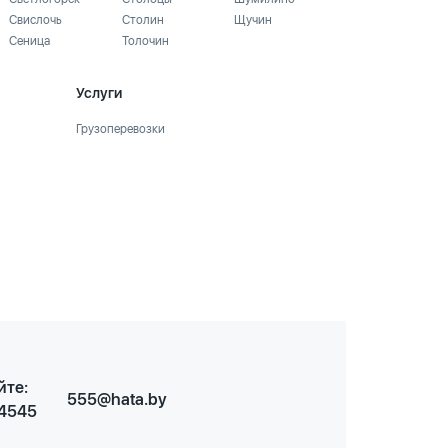
Свислочь
Столин
Щучин
Сеница
Толочин
Услуги
Грузоперевозки
йте:
555@hata.by
 4545