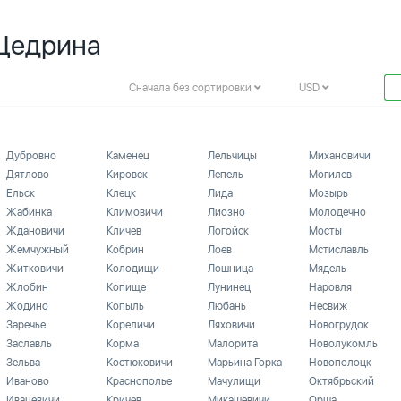
 Щедрина
Сначала без сортировки
USD
Дубровно
Каменец
Лельчицы
Михановичи
Дятлово
Кировск
Лепель
Могилев
Ельск
Клецк
Лида
Мозырь
Жабинка
Климовичи
Лиозно
Молодечно
Ждановичи
Кличев
Логойск
Мосты
Жемчужный
Кобрин
Лоев
Мстиславль
Житковичи
Колодищи
Лошница
Мядель
Жлобин
Копище
Лунинец
Наровля
Жодино
Копыль
Любань
Несвиж
Заречье
Кореличи
Ляховичи
Новогрудок
Заславль
Корма
Малорита
Новолукомль
Зельва
Костюковичи
Марьина Горка
Новополоцк
Иваново
Краснополье
Мачулищи
Октябрьский
Ивацевичи
Кричев
Микашевичи
Орша