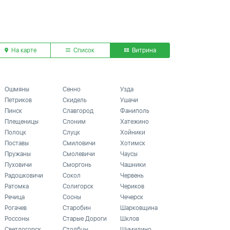
На карте
Список
Витрина
Ошмяны
Сенно
Узда
Петриков
Скидель
Ушачи
Пинск
Славгород
Фаниполь
Плещеницы
Слоним
Хатежино
Полоцк
Слуцк
Хойники
Поставы
Смиловичи
Хотимск
Пружаны
Смолевичи
Чаусы
Пуховичи
Сморгонь
Чашники
Радошковичи
Сокол
Червень
Ратомка
Солигорск
Чериков
Речица
Сосны
Чечерск
Рогачев
Старобин
Шарковщина
Россоны
Старые Дороги
Шклов
Светлогорск
Столбцы
Шумилино