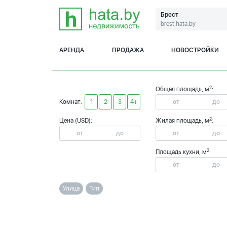
Брест
brest.hata.by
АРЕНДА
ПРОДАЖА
НОВОСТРОЙКИ
2
Общая площадь, м
:
Комнат:
1
2
3
4+
2
Цена (USD):
Жилая площадь, м
:
2
Площадь кухни, м
:
Улица
Тип