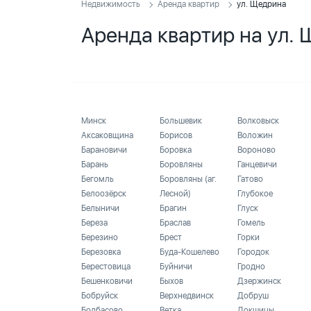
Недвижимость
Аренда квартир
ул. Щедрина
Аренда квартир на ул.
Минск
Большевик
Волковыск
Аксаковщина
Борисов
Воложин
Барановичи
Боровка
Вороново
Барань
Боровляны
Ганцевичи
Бегомль
Боровляны (аг.
Гатово
Белоозёрск
Лесной)
Глубокое
Белыничи
Брагин
Глуск
Береза
Браслав
Гомель
Березино
Брест
Горки
Березовка
Буда-Кошелево
Городок
Берестовица
Буйничи
Гродно
Бешенковичи
Быхов
Дзержинск
Бобруйск
Верхнедвинск
Добруш
Болбасово
Ветка
Докшицы