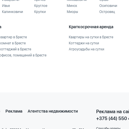
Ивье
Круглое
Минск
Осиповичи
Калинковичи
Крупки
Миоры
Островец
а
Краткосрочная аренда
квартир в Бресте
Квартиры на сутки в Бресте
комнат в Бресте
Коттеджи на сутки
коттеджей в Бресте
Агроусадьбы на сутки
офисов, помещений в Бресте
е
Реклама
Агентства недвижимости
Реклама на са
+375 (44) 550
Способы оплаты